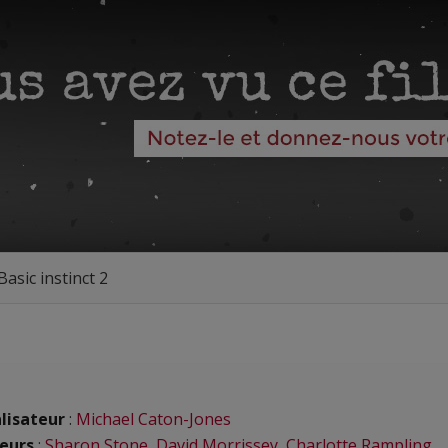
Basic instinct 2
lisateur
:
Michael Caton-Jones
eurs
:
Sharon Stone
,
David Morrissey
,
Charlotte Rampling