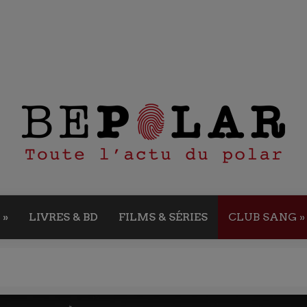
»
LIVRES & BD
FILMS & SÉRIES
CLUB SANG
»