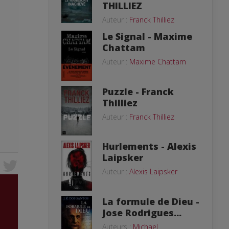
THILLIEZ
Auteur :
Franck Thilliez
Le Signal - Maxime
Chattam
Auteur :
Maxime Chattam
Puzzle - Franck
Thilliez
Auteur :
Franck Thilliez
Hurlements - Alexis
Laipsker
Auteur :
Alexis Laipsker
La formule de Dieu -
Jose Rodrigues...
Auteurs :
Michael