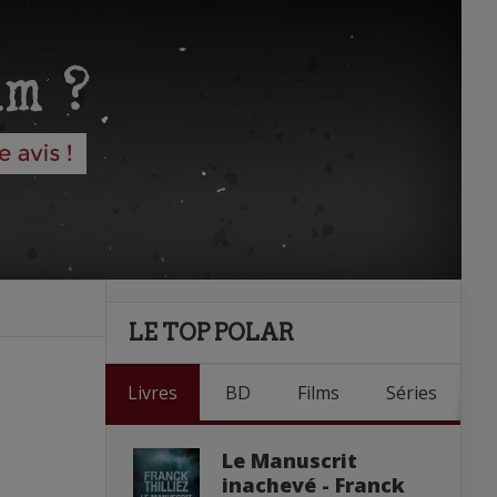
LE TOP POLAR
Livres
BD
Films
Séries
Le Manuscrit
inachevé - Franck