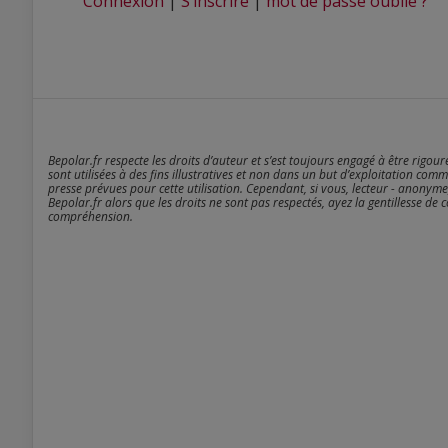
Connexion
|
S’inscrire
|
mot de passe oublié ?
Bepolar.fr respecte les droits d’auteur et s’est toujours engagé à être rigou
sont utilisées à des fins illustratives et non dans un but d’exploitation comm
presse prévues pour cette utilisation. Cependant, si vous, lecteur - anonyme
Bepolar.fr alors que les droits ne sont pas respectés, ayez la gentillesse de 
compréhension.