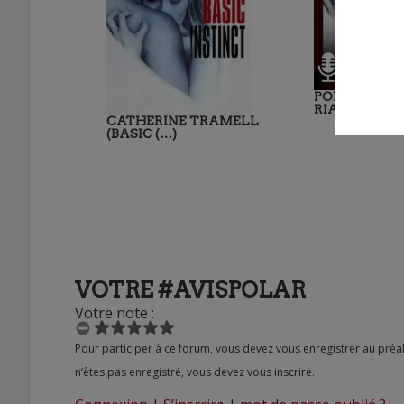
PODCAST : 
RIAUX NOUS 
CATHERINE TRAMELL
(BASIC (…)
VOTRE #AVISPOLAR
Votre note :
Pour participer à ce forum, vous devez vous enregistrer au préalable. Merci d’indiquer ci-dessous l’identifiant personnel qui vous a été fourni. Si vous
n’êtes pas enregistré, vous devez vous inscrire.