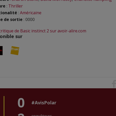
nre
:
Thriller
ionalité
:
Américaine
e de sortie
: 0000
critique de Basic instinct 2 sur avoir-alire.com
onible sur
0
#AvisPolar
enquêteurs