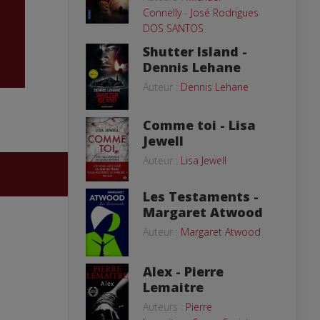
Connelly
-
José Rodrigues
DOS SANTOS
Shutter Island -
Dennis Lehane
Auteur :
Dennis Lehane
Comme toi - Lisa
Jewell
Auteur :
Lisa Jewell
Les Testaments -
Margaret Atwood
Auteur :
Margaret Atwood
Alex - Pierre
Lemaitre
Auteurs :
Pierre