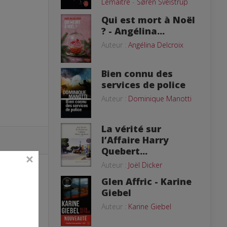
Lemaitre
-
Søren Sveistrup
Qui est mort à Noël
? - Angélina...
Auteur :
Angélina Delcroix
Bien connu des
services de police
Auteur :
Dominique Manotti
La vérité sur
l’Affaire Harry
Quebert...
Auteur :
Joël Dicker
Glen Affric - Karine
Giebel
Auteur :
Karine Giebel