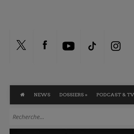
NEWS
DOSSIERS
»
PODCAST & TV