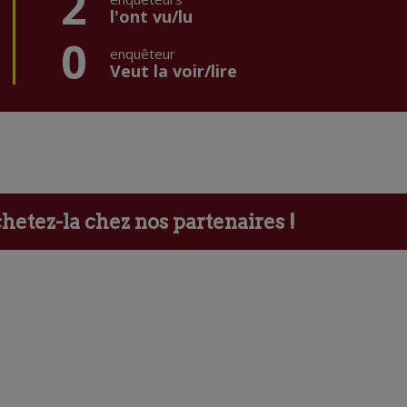
2
l'ont vu/lu
0
enquêteur
Veut la voir/lire
etez-la chez nos partenaires !