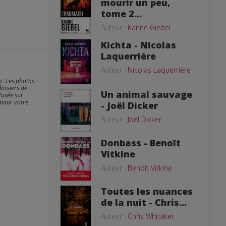
mourir un peu,
tome 2...
Auteur :
Karine Giebel
Kichta - Nicolas
Laquerrière
Auteur :
Nicolas Laquerrière
er. Les photos
dossiers de
Un animal sauvage
fusée sur
 pour votre
- Joël Dicker
Auteur :
Joël Dicker
Donbass - Benoît
Vitkine
Auteur :
Benoît Vitkine
Toutes les nuances
de la nuit - Chris...
Auteur :
Chris Whitaker