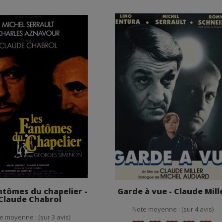
ntômes du chapelier -
Garde à vue - Claude Mill
Claude Chabrol
Note moyenne : (sur 4 avis)
e moyenne : (sur 3 avis)