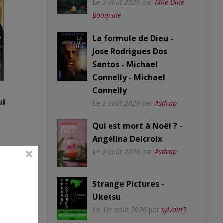
Le
3 août 2026
par
Mlle Dine
Bouquine
La formule de Dieu -
Jose Rodrigues Dos
Santos - Michael
Connelly - Michael
Connelly
ui
Le
2 août 2026
par
Asdrap
Qui est mort à Noël ? -
Angélina Delcroix
Le
2 août 2026
par
Asdrap
Strange Pictures -
Uketsu
Le
1er août 2026
par
sylvain3