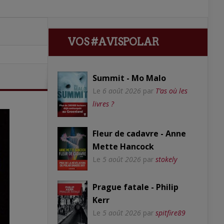
VOS #AVISPOLAR
Summit - Mo Malo
Le
6 août 2026
par
T’as où les
livres ?
Fleur de cadavre - Anne
Mette Hancock
Le
5 août 2026
par
stokely
Prague fatale - Philip
Kerr
Le
5 août 2026
par
spitfire89