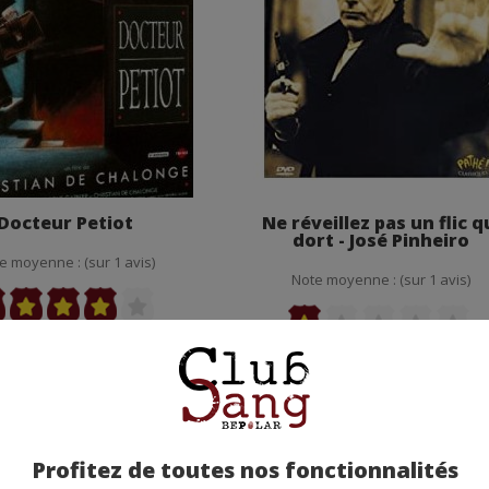
Docteur Petiot
Ne réveillez pas un flic q
dort - José Pinheiro
e moyenne : (sur 1 avis)
Note moyenne : (sur 1 avis)
Profitez de toutes nos fonctionnalités