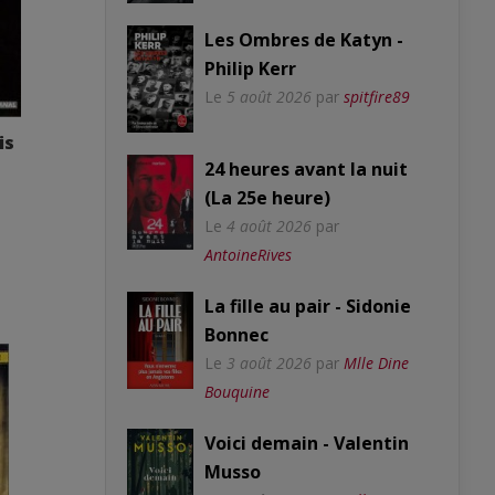
Les Ombres de Katyn -
Philip Kerr
Le
5 août 2026
par
spitfire89
is
24 heures avant la nuit
(La 25e heure)
Le
4 août 2026
par
AntoineRives
La fille au pair - Sidonie
Bonnec
Le
3 août 2026
par
Mlle Dine
Bouquine
Voici demain - Valentin
Musso