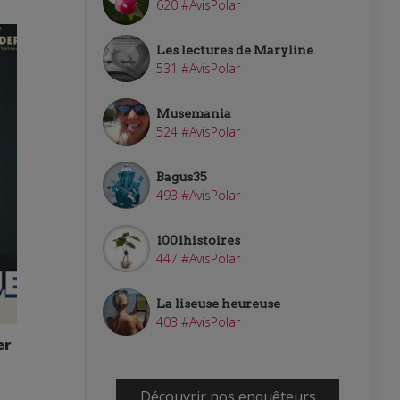
620 #AvisPolar
Les lectures de Maryline
531 #AvisPolar
Musemania
524 #AvisPolar
Bagus35
493 #AvisPolar
1001histoires
447 #AvisPolar
La liseuse heureuse
403 #AvisPolar
er
Découvrir nos enquêteurs