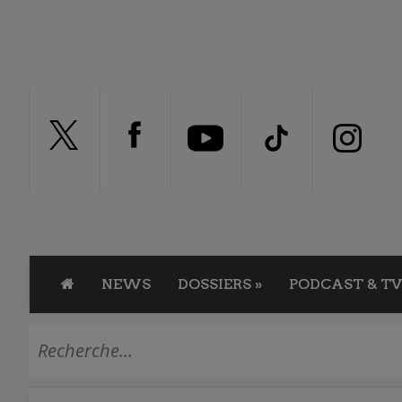
NEWS
DOSSIERS
»
PODCAST & TV