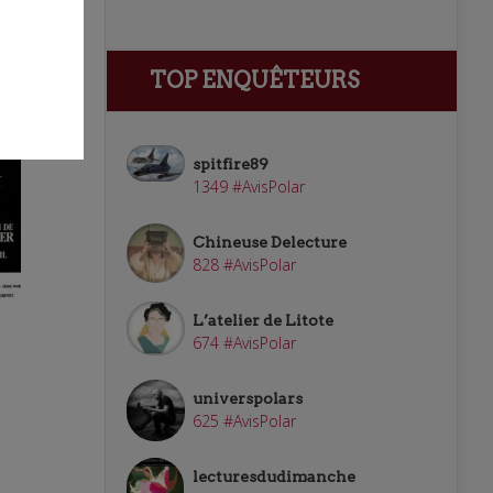
TOP ENQUÊTEURS
spitfire89
1349 #AvisPolar
Chineuse Delecture
828 #AvisPolar
L’atelier de Litote
674 #AvisPolar
universpolars
625 #AvisPolar
lecturesdudimanche