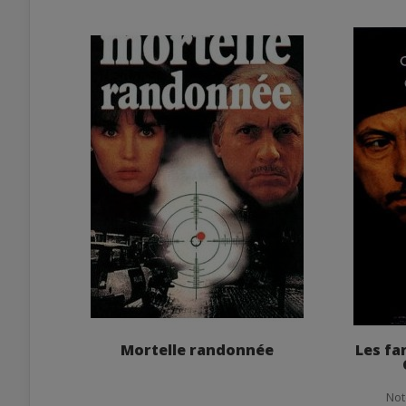
Mortelle randonnée
Les fa
Not