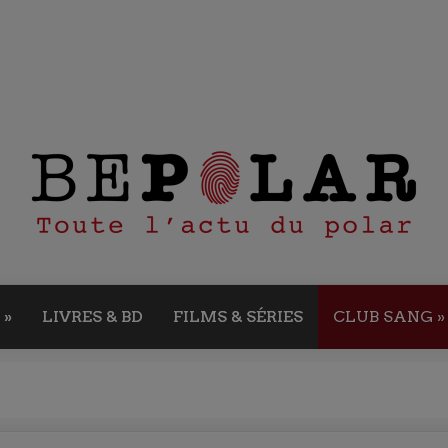
»
LIVRES & BD
FILMS & SÉRIES
CLUB SANG
»