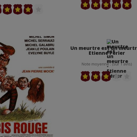
Un meurtre est un meurtr
Etienne Périer
Note moyenne : (sur 1 avis)