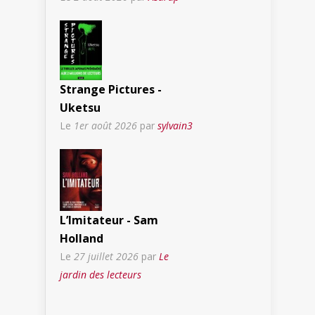
Strange Pictures -
Uketsu
Le
1er août 2026
par
sylvain3
L’Imitateur - Sam
Holland
Le
27 juillet 2026
par
Le
jardin des lecteurs