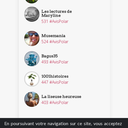
Les lectures de
Maryline
531 #AvisPolar
Musemania
524 #AvisPolar
Bagus35
493 #AvisPolar
1001histoires
447 #AvisPolar
La liseuse heureuse
403 #AvisPolar
En poursuivant votre navigation sur ce site, vous acceptez
Découvrir nos enquêteurs