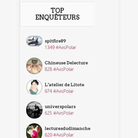
TOP
ENQUÊTEURS
spitfire89
1349 #AvisPolar
Chineuse Delecture
828 #AvisPolar
L’atelier de Litote
674 #AvisPolar
universpolars
625 #AvisPolar
lecturesdudimanche
620 #AvisPolar