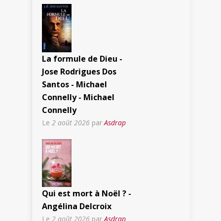
La formule de Dieu -
Jose Rodrigues Dos
Santos - Michael
Connelly - Michael
Connelly
Le
2 août 2026
par
Asdrap
Qui est mort à Noël ? -
Angélina Delcroix
Le
2 août 2026
par
Asdrap