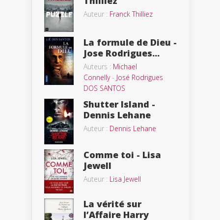
Thilliez
Auteur :
Franck Thilliez
La formule de Dieu -
Jose Rodrigues...
Auteurs :
Michael
Connelly
-
José Rodrigues
DOS SANTOS
Shutter Island -
Dennis Lehane
Auteur :
Dennis Lehane
Comme toi - Lisa
Jewell
Auteur :
Lisa Jewell
La vérité sur
l’Affaire Harry