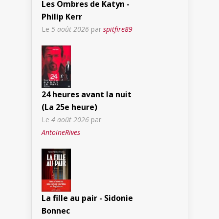
Les Ombres de Katyn -
Philip Kerr
Le
5 août 2026
par
spitfire89
24 heures avant la nuit
(La 25e heure)
Le
4 août 2026
par
AntoineRives
La fille au pair - Sidonie
Bonnec