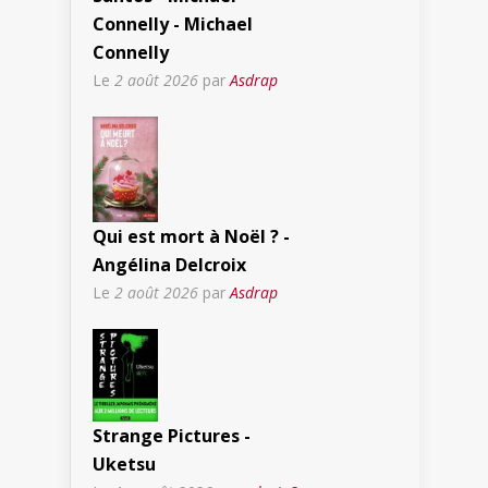
Connelly - Michael
Connelly
Le
2 août 2026
par
Asdrap
Qui est mort à Noël ? -
Angélina Delcroix
Le
2 août 2026
par
Asdrap
Strange Pictures -
Uketsu