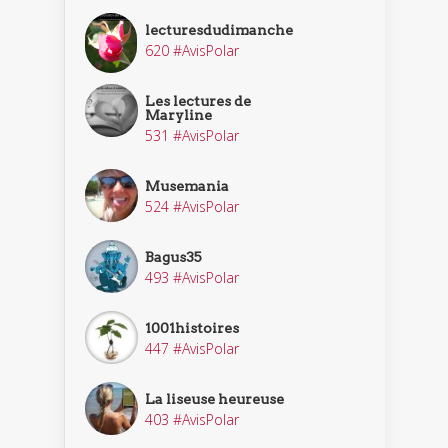
lecturesdudimanche
620 #AvisPolar
Les lectures de
Maryline
531 #AvisPolar
Musemania
524 #AvisPolar
Bagus35
493 #AvisPolar
1001histoires
447 #AvisPolar
La liseuse heureuse
403 #AvisPolar