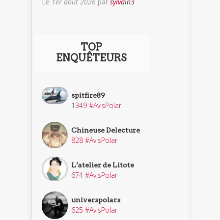
Le
1er août 2026
par
sylvain3
TOP
ENQUÊTEURS
spitfire89
1349 #AvisPolar
Chineuse Delecture
828 #AvisPolar
L’atelier de Litote
674 #AvisPolar
universpolars
625 #AvisPolar