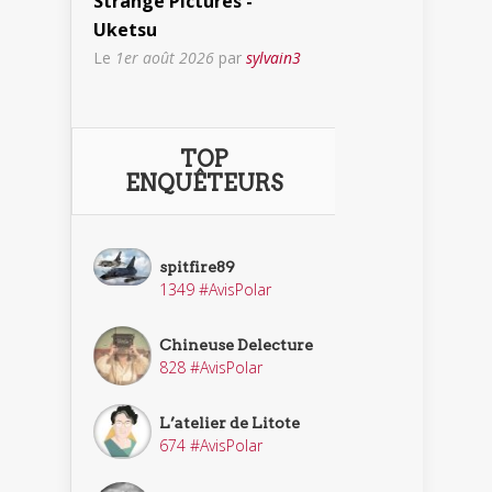
Strange Pictures -
Uketsu
Le
1er août 2026
par
sylvain3
TOP
ENQUÊTEURS
spitfire89
1349 #AvisPolar
Chineuse Delecture
828 #AvisPolar
L’atelier de Litote
674 #AvisPolar