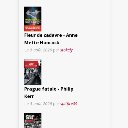
Fleur de cadavre - Anne
Mette Hancock
Le
5 août 2026
par
stokely
Prague fatale - Philip
Kerr
Le
5 août 2026
par
spitfire89