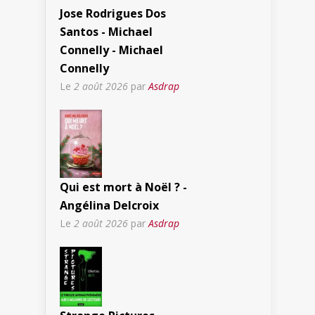
Jose Rodrigues Dos
Santos - Michael
Connelly - Michael
Connelly
Le
2 août 2026
par
Asdrap
Qui est mort à Noël ? -
Angélina Delcroix
Le
2 août 2026
par
Asdrap