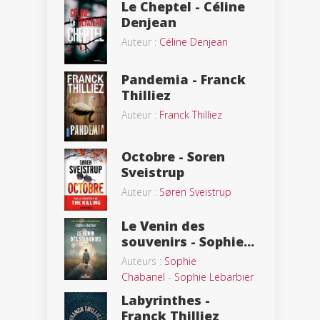
Le Cheptel - Céline
Denjean
Auteur :
Céline Denjean
Pandemia - Franck
Thilliez
Auteur :
Franck Thilliez
Octobre - Soren
Sveistrup
Auteur :
Søren Sveistrup
Le Venin des
souvenirs - Sophie...
Auteurs :
Sophie
Chabanel
-
Sophie Lebarbier
Labyrinthes -
Franck Thilliez