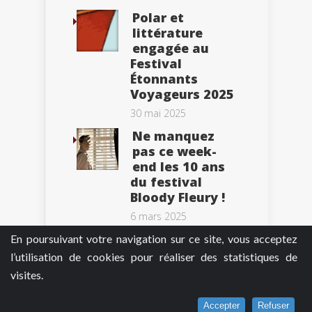
Polar et
littérature
engagée au
Festival
Étonnants
Voyageurs 2025
30 mai 2025
Ne manquez
pas ce week-
end les 10 ans
du festival
Bloody Fleury !
6 mars 2025
En poursuivant votre navigation sur ce site, vous acceptez
l’utilisation de cookies pour réaliser des statistiques de
visites.
Tweets by BePolar
Accepter
Refuser