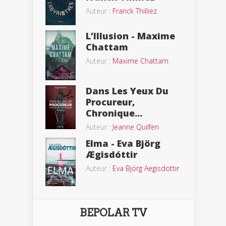
Auteur :
Franck Thilliez
L’Illusion - Maxime
Chattam
Auteur :
Maxime Chattam
Dans Les Yeux Du
Procureur,
Chronique...
Auteur :
Jeanne Quilfen
Elma - Eva Björg
Ægisdóttir
Auteur :
Eva Björg Aegisdottir
BEPOLAR TV