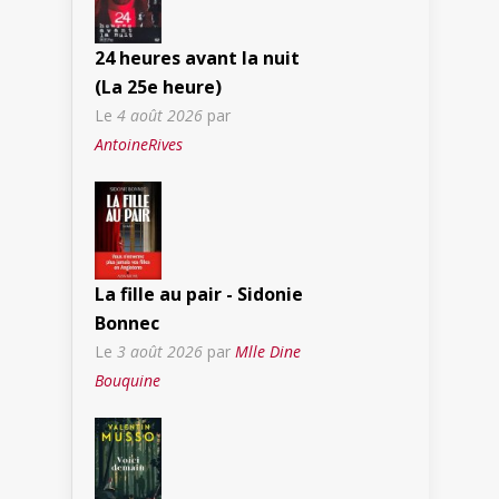
24 heures avant la nuit
(La 25e heure)
Le
4 août 2026
par
AntoineRives
La fille au pair - Sidonie
Bonnec
Le
3 août 2026
par
Mlle Dine
Bouquine