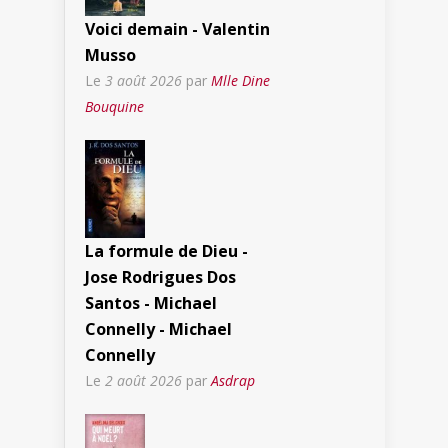
Voici demain - Valentin
Musso
Le
3 août 2026
par
Mlle Dine
Bouquine
La formule de Dieu -
Jose Rodrigues Dos
Santos - Michael
Connelly - Michael
Connelly
Le
2 août 2026
par
Asdrap