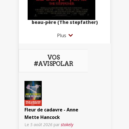
beau-père (The stepfather)
Plus
VOS
#AVISPOLAR
Fleur de cadavre - Anne
Mette Hancock
Le
5 août 2026
par
stokely