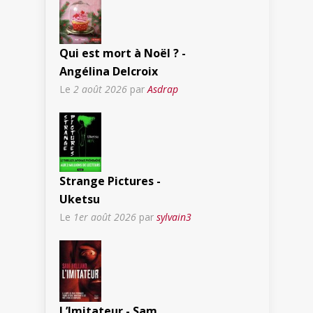
Qui est mort à Noël ? -
Angélina Delcroix
Le
2 août 2026
par
Asdrap
Strange Pictures -
Uketsu
Le
1er août 2026
par
sylvain3
L’Imitateur - Sam