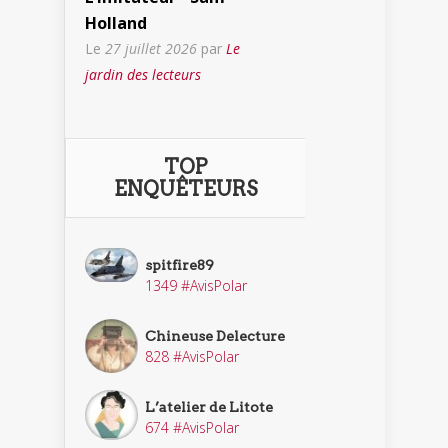
Holland
Le
27 juillet 2026
par
Le
jardin des lecteurs
TOP
ENQUÊTEURS
spitfire89
1349 #AvisPolar
Chineuse Delecture
828 #AvisPolar
L’atelier de Litote
674 #AvisPolar