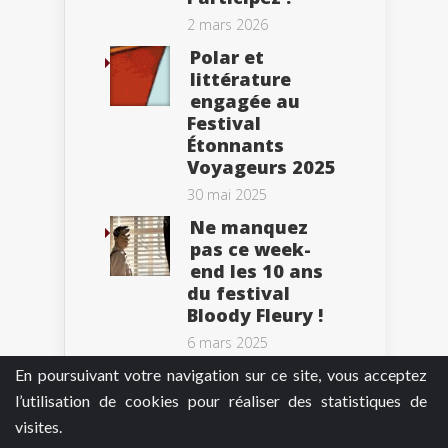
2 mars 2026
Polar et
littérature
engagée au
Festival
Étonnants
Voyageurs 2025
30 mai 2025
Ne manquez
pas ce week-
end les 10 ans
du festival
Bloody Fleury !
6 mars 2025
En poursuivant votre navigation sur ce site, vous acceptez
l’utilisation de cookies pour réaliser des statistiques de
visites.
Tweets by BePolar