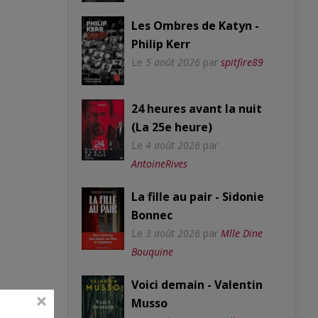
Les Ombres de Katyn -
Philip Kerr
Le
5 août 2026
par
spitfire89
24 heures avant la nuit
(La 25e heure)
Le
4 août 2026
par
AntoineRives
La fille au pair - Sidonie
Bonnec
Le
3 août 2026
par
Mlle Dine
Bouquine
Voici demain - Valentin
Musso