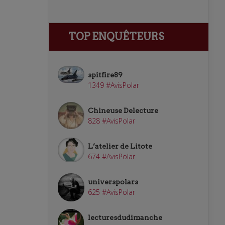
TOP ENQUÊTEURS
spitfire89
1349 #AvisPolar
Chineuse Delecture
828 #AvisPolar
L’atelier de Litote
674 #AvisPolar
universpolars
625 #AvisPolar
lecturesdudimanche