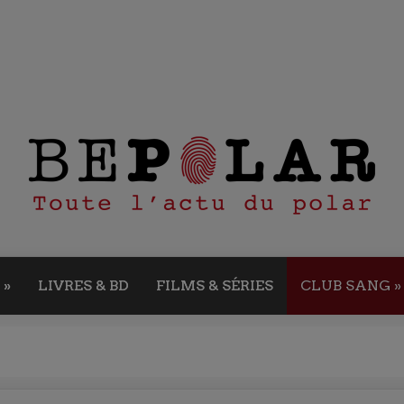
»
LIVRES & BD
FILMS & SÉRIES
CLUB SANG
»