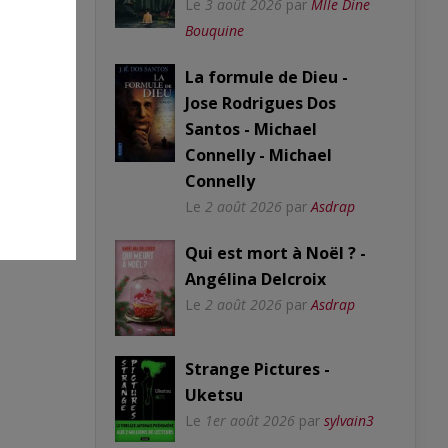
Le
3 août 2026
par
Mlle Dine
Bouquine
La formule de Dieu -
Jose Rodrigues Dos
Santos - Michael
Connelly - Michael
Connelly
Le
2 août 2026
par
Asdrap
Qui est mort à Noël ? -
Angélina Delcroix
Le
2 août 2026
par
Asdrap
Strange Pictures -
Uketsu
Le
1er août 2026
par
sylvain3