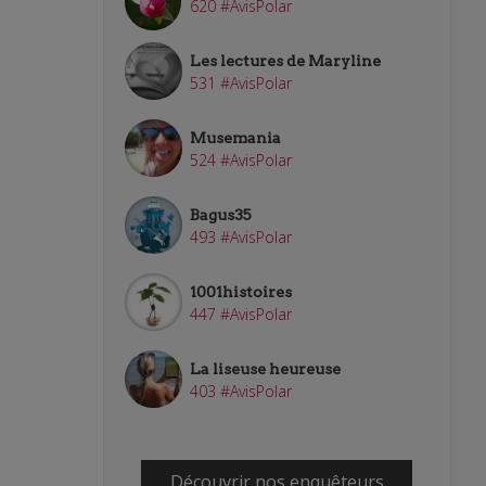
620 #AvisPolar
Les lectures de Maryline
531 #AvisPolar
Musemania
524 #AvisPolar
Bagus35
493 #AvisPolar
1001histoires
447 #AvisPolar
La liseuse heureuse
403 #AvisPolar
Découvrir nos enquêteurs