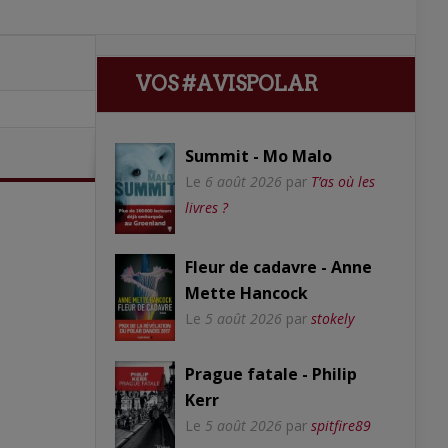
VOS #AVISPOLAR
Summit - Mo Malo
Le
6 août 2026
par
T’as où les
livres ?
Fleur de cadavre - Anne
Mette Hancock
Le
5 août 2026
par
stokely
Prague fatale - Philip
Kerr
Le
5 août 2026
par
spitfire89