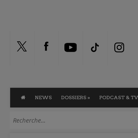
NEWS
DOSSIERS
»
PODCAST & TV