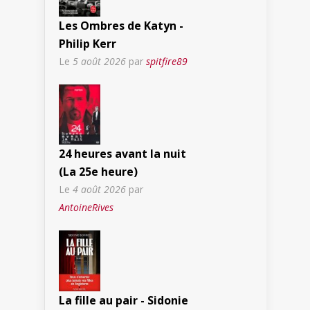
Les Ombres de Katyn -
Philip Kerr
Le
5 août 2026
par
spitfire89
24 heures avant la nuit
(La 25e heure)
Le
4 août 2026
par
AntoineRives
La fille au pair - Sidonie