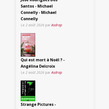
Santos - Michael
Connelly - Michael
Connelly
Le
2 août 2026
par
Asdrap
Qui est mort à Noël ? -
Angélina Delcroix
Le
2 août 2026
par
Asdrap
Strange Pictures -