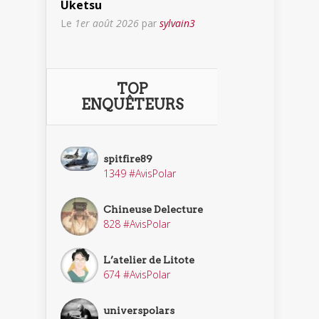
Uketsu
Le
1er août 2026
par
sylvain3
TOP
ENQUÊTEURS
spitfire89
1349 #AvisPolar
Chineuse Delecture
828 #AvisPolar
L’atelier de Litote
674 #AvisPolar
universpolars