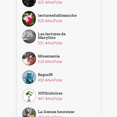
625 #AvisPolar
lecturesdudimanche
620 #AvisPolar
Les lectures de
Maryline
531 #AvisPolar
Musemania
524 #AvisPolar
Bagus35
493 #AvisPolar
1001histoires
447 #AvisPolar
La liseuse heureuse