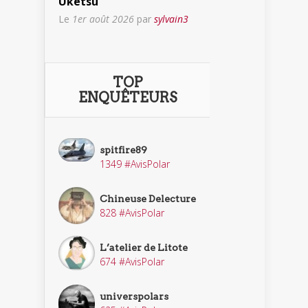
Uketsu
Le
1er août 2026
par
sylvain3
TOP
ENQUÊTEURS
spitfire89
1349 #AvisPolar
Chineuse Delecture
828 #AvisPolar
L’atelier de Litote
674 #AvisPolar
universpolars