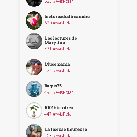
625 #AvisPolar
lecturesdudimanche
620 #AvisPolar
Les lectures de
Maryline
531 #AvisPolar
Musemania
524 #AvisPolar
Bagus35
493 #AvisPolar
1001histoires
447 #AvisPolar
La liseuse heureuse
403 #AvisPolar