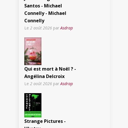
Santos - Michael
Connelly - Michael
Connelly
Le
2 août 2026
par
Asdrap
Qui est mort à Noël ? -
Angélina Delcroix
Le
2 août 2026
par
Asdrap
Strange Pictures -