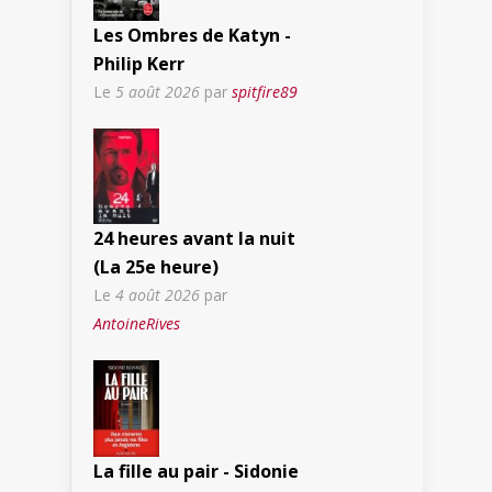
Les Ombres de Katyn -
Philip Kerr
Le
5 août 2026
par
spitfire89
24 heures avant la nuit
(La 25e heure)
Le
4 août 2026
par
AntoineRives
La fille au pair - Sidonie