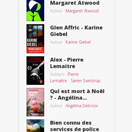
Margaret Atwood
Auteur :
Margaret Atwood
Glen Affric - Karine
Giebel
Auteur :
Karine Giebel
Alex - Pierre
Lemaitre
Auteurs :
Pierre
Lemaitre
-
Søren Sveistrup
Qui est mort à Noël
? - Angélina...
Auteur :
Angélina Delcroix
Bien connu des
services de police