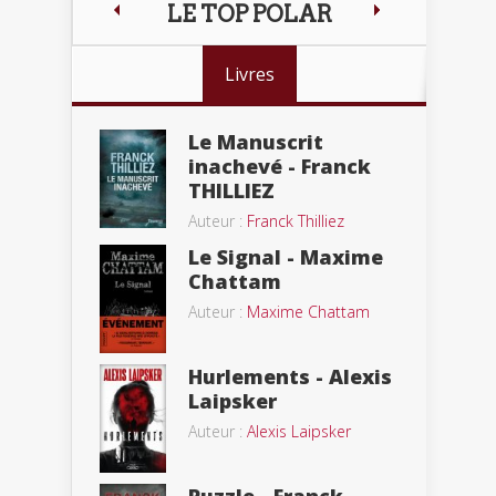
LE TOP POLAR
Livres
Le Manuscrit
inachevé - Franck
THILLIEZ
Auteur :
Franck Thilliez
Le Signal - Maxime
Chattam
Auteur :
Maxime Chattam
Hurlements - Alexis
Laipsker
Auteur :
Alexis Laipsker
Puzzle - Franck