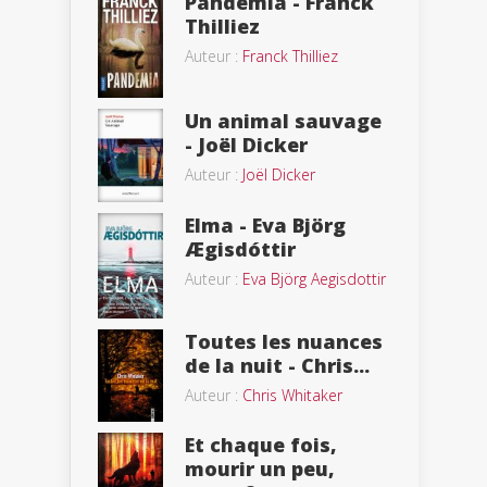
Pandemia - Franck
Thilliez
Auteur :
Franck Thilliez
Un animal sauvage
- Joël Dicker
Auteur :
Joël Dicker
Elma - Eva Björg
Ægisdóttir
Auteur :
Eva Björg Aegisdottir
Toutes les nuances
de la nuit - Chris...
Auteur :
Chris Whitaker
Et chaque fois,
mourir un peu,