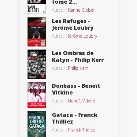
tome 2...
Auteur :
Karine Giebel
Les Refuges -
Jérôme Loubry
Auteur :
Jérôme Loubry
Les Ombres de
Katyn - Philip Kerr
Auteur :
Philip Kerr
Donbass - Benoît
Vitkine
Auteur :
Benoît Vitkine
Gataca - Franck
Thilliez
Auteur :
Franck Thilliez