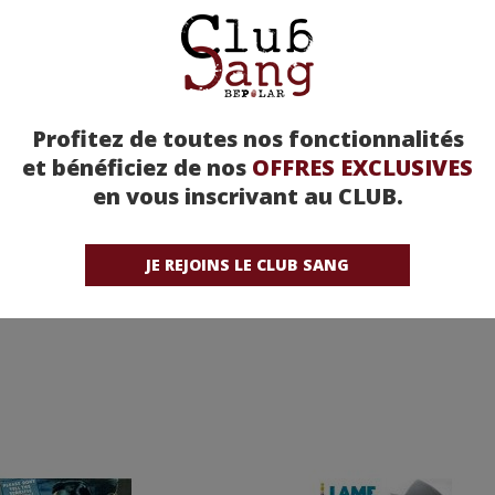
Profitez de toutes nos fonctionnalités
mmence à Vera Cruz
et bénéficiez de nos
OFFRES EXCLUSIVES
La Vallée de la Peur
rande bagarre) - Don
en vous inscrivant au CLUB.
Siegel
Note moyenne : (sur 1 avis)
e moyenne : (sur 1 avis)
JE REJOINS LE CLUB SANG