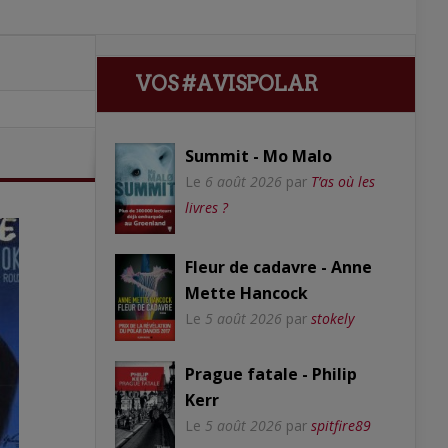
VOS #AVISPOLAR
Summit - Mo Malo
Le
6 août 2026
par
T’as où les
livres ?
Fleur de cadavre - Anne
Mette Hancock
Le
5 août 2026
par
stokely
Prague fatale - Philip
Kerr
Le
5 août 2026
par
spitfire89