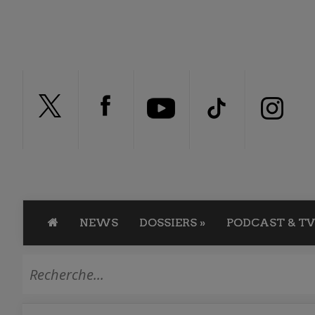
NEWS
DOSSIERS
»
PODCAST & TV