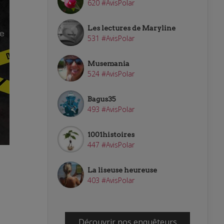
620 #AvisPolar
Les lectures de Maryline
531 #AvisPolar
Musemania
524 #AvisPolar
Bagus35
493 #AvisPolar
1001histoires
447 #AvisPolar
La liseuse heureuse
403 #AvisPolar
Découvrir nos enquêteurs