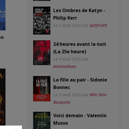
Les Ombres de Katyn -
Philip Kerr
Le
5 août 2026
par
spitfire89
hn
24 heures avant la nuit
(La 25e heure)
Le
4 août 2026
par
AntoineRives
La fille au pair - Sidonie
Bonnec
Le
3 août 2026
par
Mlle Dine
Bouquine
Voici demain - Valentin
Musso