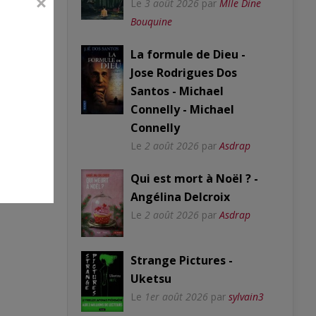
Le
3 août 2026
par
Mlle Dine
Bouquine
La formule de Dieu -
Jose Rodrigues Dos
Santos - Michael
Connelly - Michael
Connelly
Le
2 août 2026
par
Asdrap
Qui est mort à Noël ? -
Angélina Delcroix
Le
2 août 2026
par
Asdrap
Strange Pictures -
Uketsu
Le
1er août 2026
par
sylvain3