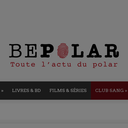
»
LIVRES & BD
FILMS & SÉRIES
CLUB SANG
»