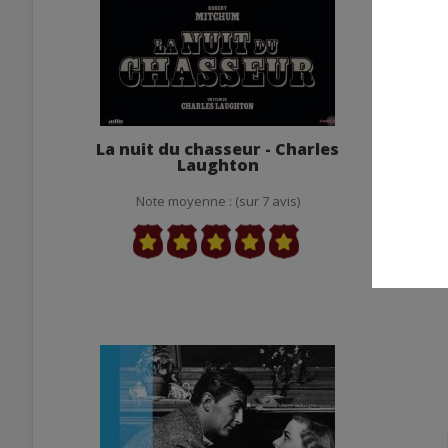
La nuit du chasseur - Charles
Ça co
Laughton
(La g
Note moyenne : (sur 7 avis)
Not