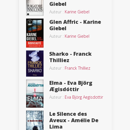
Giebel
Auteur :
Karine Giebel
Glen Affric - Karine
Giebel
Auteur :
Karine Giebel
Sharko - Franck
Thilliez
Auteur :
Franck Thilliez
Elma - Eva Björg
Ægisdóttir
Auteur :
Eva Björg Aegisdottir
Le Silence des
Aveux - Amélie De
Lima