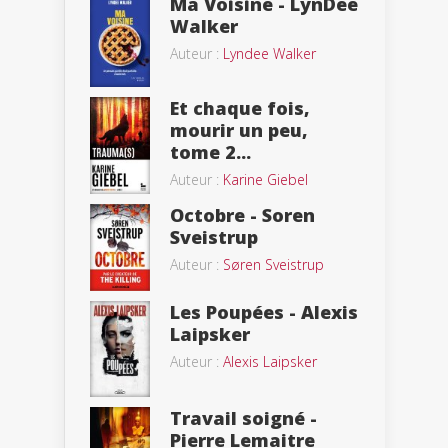
Ma Voisine - LynDee
Walker
Auteur :
Lyndee Walker
Et chaque fois,
mourir un peu,
tome 2...
Auteur :
Karine Giebel
Octobre - Soren
Sveistrup
Auteur :
Søren Sveistrup
Les Poupées - Alexis
Laipsker
Auteur :
Alexis Laipsker
Travail soigné -
Pierre Lemaitre