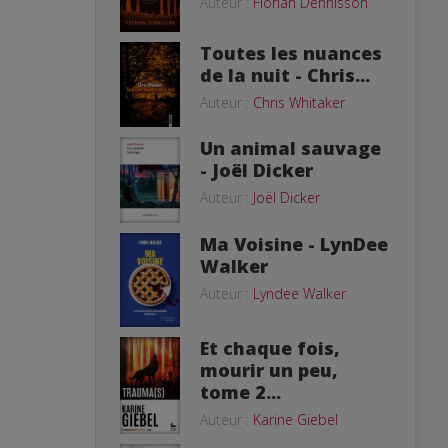
Auteur :
Florian Dennisson
Toutes les nuances
de la nuit - Chris...
Auteur :
Chris Whitaker
Un animal sauvage
- Joël Dicker
Auteur :
Joël Dicker
Ma Voisine - LynDee
Walker
Auteur :
Lyndee Walker
Et chaque fois,
mourir un peu,
tome 2...
Auteur :
Karine Giebel