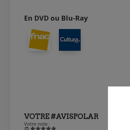
En DVD ou Blu-Ray
VOTRE #AVISPOLAR
Votre note :