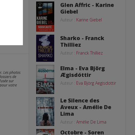
Glen Affric - Karine
Giebel
Auteur :
Karine Giebel
Sharko - Franck
Thilliez
Auteur :
Franck Thilliez
Elma - Eva Björg
er. Les photos
Ægisdóttir
dossiers de
fusée sur
Auteur :
Eva Björg Aegisdottir
 pour votre
Le Silence des
Aveux - Amélie De
Lima
Auteur :
Amélie De Lima
Octobre - Soren