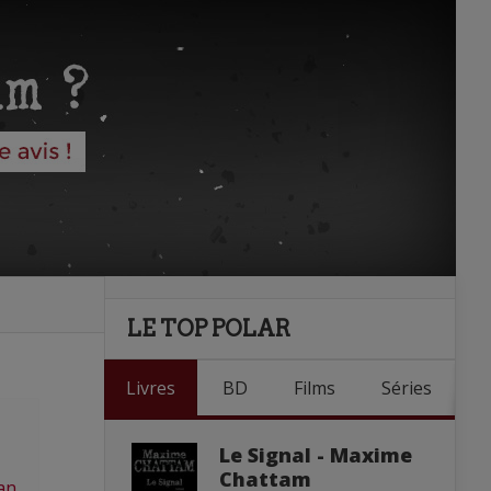
LE TOP POLAR
Livres
BD
Films
Séries
Le Signal - Maxime
Chattam
an