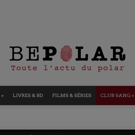
»
LIVRES & BD
FILMS & SÉRIES
CLUB SANG
»