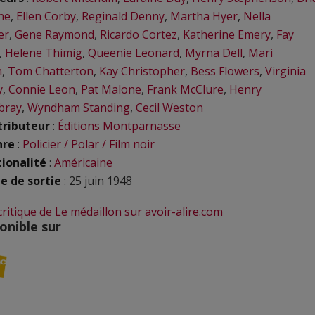
ne
,
Ellen Corby
,
Reginald Denny
,
Martha Hyer
,
Nella
er
,
Gene Raymond
,
Ricardo Cortez
,
Katherine Emery
,
Fay
,
Helene Thimig
,
Queenie Leonard
,
Myrna Dell
,
Mari
n
,
Tom Chatterton
,
Kay Christopher
,
Bess Flowers
,
Virginia
y
,
Connie Leon
,
Pat Malone
,
Frank McClure
,
Henry
bray
,
Wyndham Standing
,
Cecil Weston
tributeur
:
Éditions Montparnasse
nre
:
Policier / Polar / Film noir
ionalité
:
Américaine
e de sortie
: 25 juin 1948
 critique de Le médaillon sur avoir-alire.com
onible sur