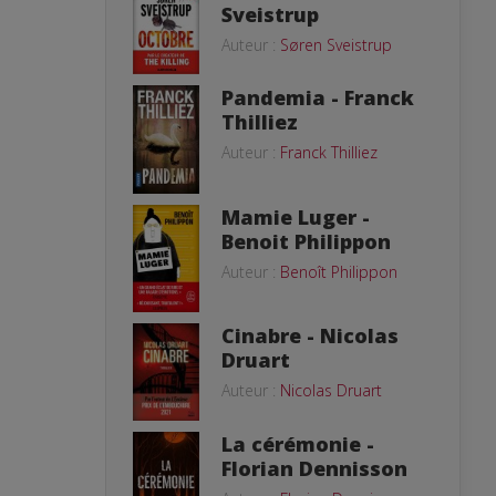
Sveistrup
Auteur :
Søren Sveistrup
Pandemia - Franck
Thilliez
Auteur :
Franck Thilliez
Mamie Luger -
Benoit Philippon
Auteur :
Benoît Philippon
Cinabre - Nicolas
Druart
Auteur :
Nicolas Druart
La cérémonie -
Florian Dennisson