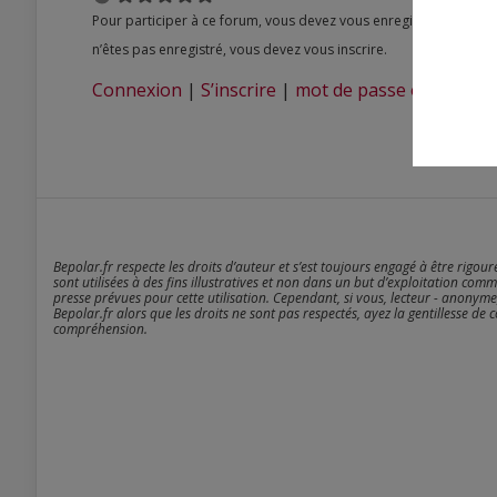
Pour participer à ce forum, vous devez vous enregistrer au préalable. Merci d’indiquer ci-dessous l’identifiant personnel qui vous a été fourni. Si vous
n’êtes pas enregistré, vous devez vous inscrire.
Connexion
|
S’inscrire
|
mot de passe oublié ?
Bepolar.fr respecte les droits d’auteur et s’est toujours engagé à être rigou
sont utilisées à des fins illustratives et non dans un but d’exploitation comm
presse prévues pour cette utilisation. Cependant, si vous, lecteur - anonyme
Bepolar.fr alors que les droits ne sont pas respectés, ayez la gentillesse de 
compréhension.