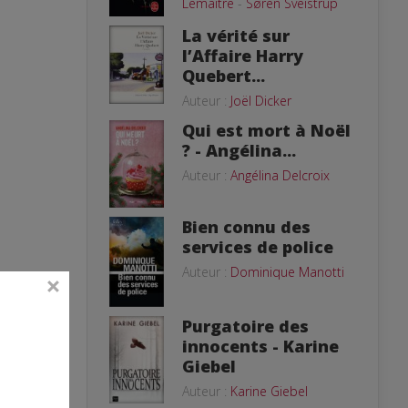
Lemaitre
-
Søren Sveistrup
La vérité sur
l’Affaire Harry
Quebert...
Auteur :
Joël Dicker
Qui est mort à Noël
? - Angélina...
Auteur :
Angélina Delcroix
Bien connu des
services de police
Auteur :
Dominique Manotti
Purgatoire des
innocents - Karine
Giebel
Auteur :
Karine Giebel