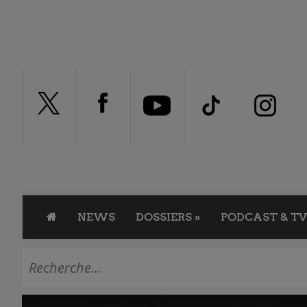
NEWS
DOSSIERS
»
PODCAST & TV