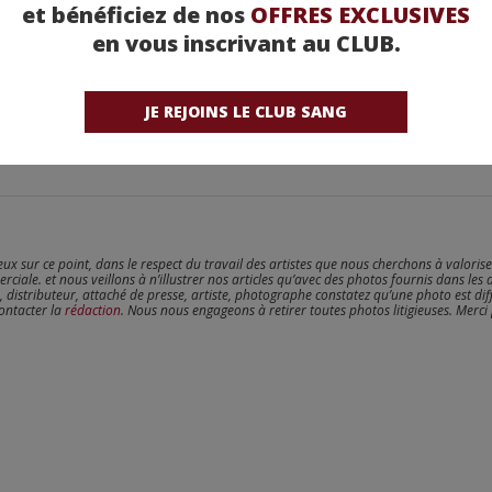
et bénéficiez de nos
OFFRES EXCLUSIVES
en vous inscrivant au CLUB.
JE REJOINS LE CLUB SANG
reux sur ce point, dans le respect du travail des artistes que nous cherchons à valoris
erciale. et nous veillons à n’illustrer nos articles qu’avec des photos fournis dans les 
, distributeur, attaché de presse, artiste, photographe constatez qu’une photo est dif
contacter la
rédaction
. Nous nous engageons à retirer toutes photos litigieuses. Merci