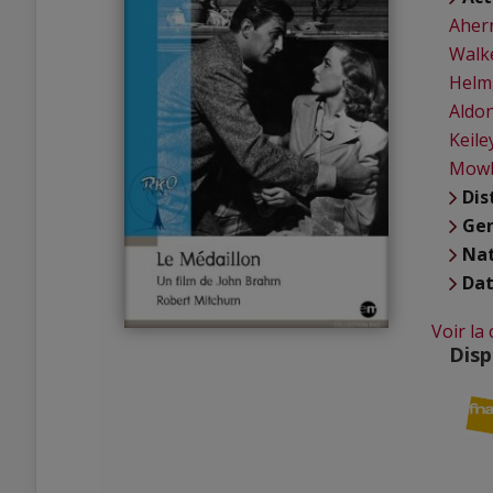
Aher
Walk
Helm
Aldo
Keile
Mow
Dis
Ge
Nat
Dat
Voir la
Disp