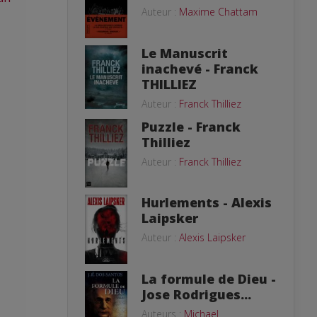
Auteur :
Maxime Chattam
Le Manuscrit
inachevé - Franck
THILLIEZ
Auteur :
Franck Thilliez
Puzzle - Franck
Thilliez
Auteur :
Franck Thilliez
Hurlements - Alexis
Laipsker
Auteur :
Alexis Laipsker
La formule de Dieu -
Jose Rodrigues...
Auteurs :
Michael