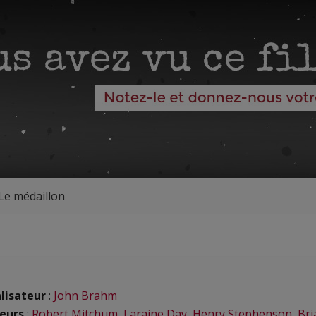
Le médaillon
lisateur
:
John Brahm
eurs
:
Robert Mitchum
,
Laraine Day
,
Henry Stephenson
,
Bri