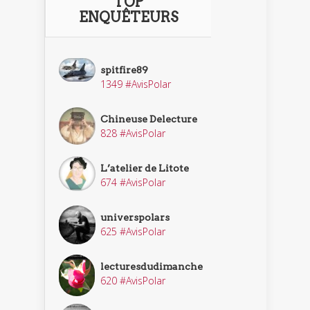
TOP
ENQUÊTEURS
spitfire89
1349 #AvisPolar
Chineuse Delecture
828 #AvisPolar
L’atelier de Litote
674 #AvisPolar
universpolars
625 #AvisPolar
lecturesdudimanche
620 #AvisPolar