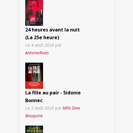
24 heures avant la nuit
(La 25e heure)
Le
4 août 2026
par
AntoineRives
La fille au pair - Sidonie
Bonnec
Le
3 août 2026
par
Mlle Dine
Bouquine