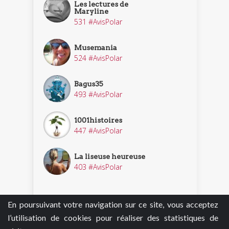
Les lectures de
Maryline
531 #AvisPolar
Musemania
524 #AvisPolar
Bagus35
493 #AvisPolar
1001histoires
447 #AvisPolar
La liseuse heureuse
403 #AvisPolar
En poursuivant votre navigation sur ce site, vous acceptez
Découvrir nos enquêteurs
l’utilisation de cookies pour réaliser des statistiques de