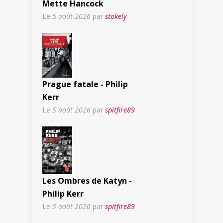
Mette Hancock
Le
5 août 2026
par
stokely
Prague fatale - Philip
Kerr
Le
5 août 2026
par
spitfire89
Les Ombres de Katyn -
Philip Kerr
Le
5 août 2026
par
spitfire89