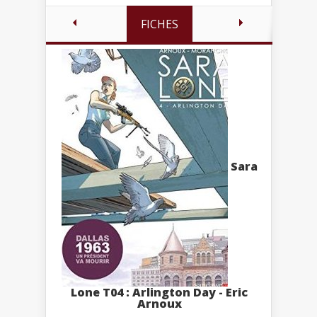
FICHES
Sara
Lone T04 : Arlington Day - Eric
Arnoux