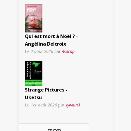
Qui est mort à Noël ? -
Angélina Delcroix
Le
2 août 2026
par
Asdrap
Strange Pictures -
Uketsu
Le
1er août 2026
par
sylvain3