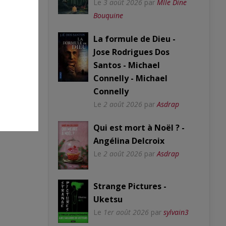
Le
3 août 2026
par
Mlle Dine
Bouquine
La formule de Dieu -
Jose Rodrigues Dos
Santos - Michael
Connelly - Michael
Connelly
Le
2 août 2026
par
Asdrap
Qui est mort à Noël ? -
Angélina Delcroix
Le
2 août 2026
par
Asdrap
Strange Pictures -
Uketsu
Le
1er août 2026
par
sylvain3