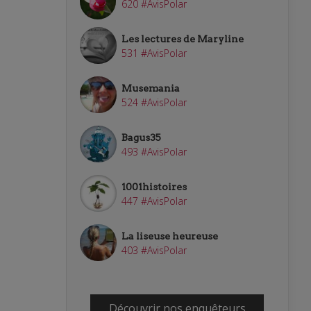
620 #AvisPolar
Les lectures de Maryline
531 #AvisPolar
Musemania
524 #AvisPolar
Bagus35
493 #AvisPolar
1001histoires
447 #AvisPolar
La liseuse heureuse
403 #AvisPolar
Découvrir nos enquêteurs