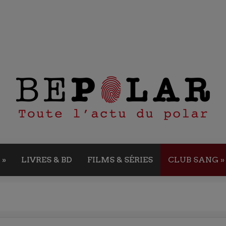
»
LIVRES & BD
FILMS & SÉRIES
CLUB SANG
»