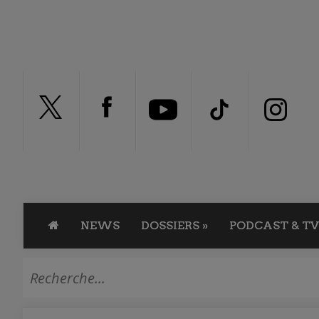
NEWS
DOSSIERS
»
PODCAST & TV