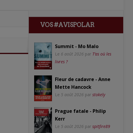
VOS #AVISPOLAR
Summit - Mo Malo
Le
6 août 2026
par
T’as où les
livres ?
Fleur de cadavre - Anne
Mette Hancock
Le
5 août 2026
par
stokely
Prague fatale - Philip
Kerr
Le
5 août 2026
par
spitfire89