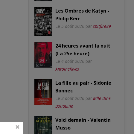
Les Ombres de Katyn -
Philip Kerr
Le
5 août 2026
par
spitfire89
24 heures avant la nuit
(La 25e heure)
Le
4 août 2026
par
AntoineRives
La fille au pair - Sidonie
Bonnec
Le
3 août 2026
par
Mlle Dine
Bouquine
Voici demain - Valentin
Musso