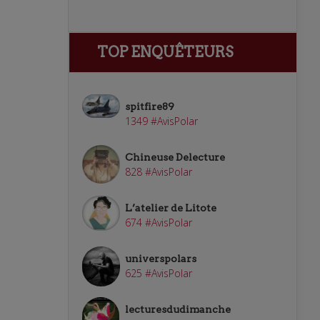
TOP ENQUÊTEURS
spitfire89
1349 #AvisPolar
Chineuse Delecture
828 #AvisPolar
L’atelier de Litote
674 #AvisPolar
universpolars
625 #AvisPolar
lecturesdudimanche