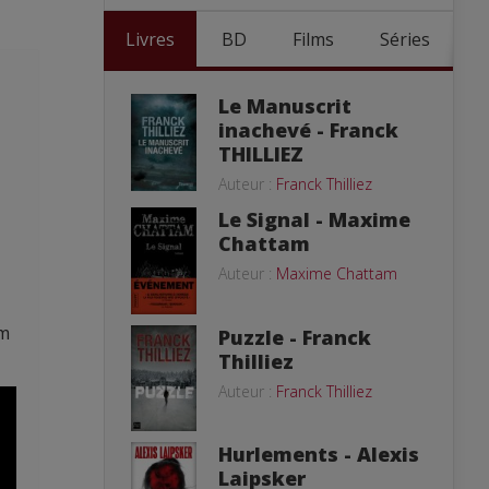
Livres
BD
Films
Séries
Le Manuscrit
inachevé - Franck
THILLIEZ
Auteur :
Franck Thilliez
Le Signal - Maxime
Chattam
Auteur :
Maxime Chattam
lm
Puzzle - Franck
Thilliez
Auteur :
Franck Thilliez
Hurlements - Alexis
Laipsker