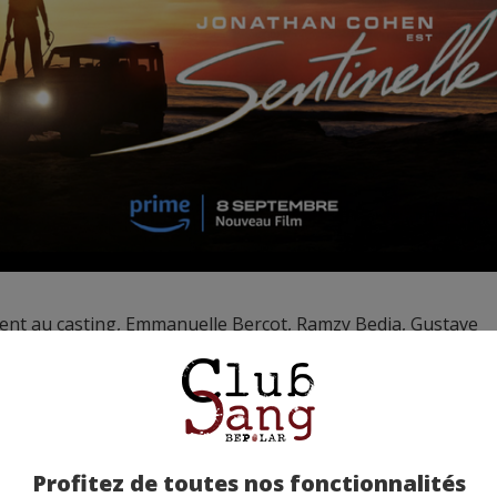
nt au casting, Emmanuelle Bercot, Ramzy Bedia, Gustave
n et Raphaël Quenard.
-vous le 8 septembre 2023 sur Amazon Prime Video
Jérôme Vincen
Profitez de toutes nos fonctionnalités