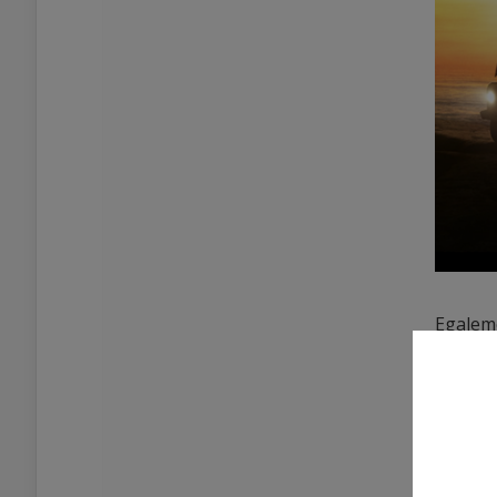
Egaleme
Kerver
Rendez