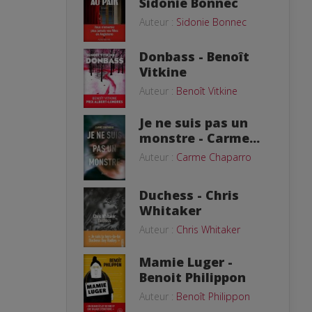
Sidonie Bonnec
Auteur :
Sidonie Bonnec
Donbass - Benoît
Vitkine
Auteur :
Benoît Vitkine
Je ne suis pas un
monstre - Carme...
Auteur :
Carme Chaparro
Duchess - Chris
Whitaker
Auteur :
Chris Whitaker
Mamie Luger -
Benoit Philippon
Auteur :
Benoît Philippon