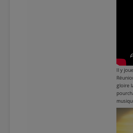
Il y jou
Réunion
gloire l
pourcha
musiqu