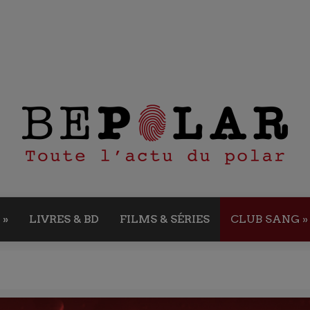
»
LIVRES & BD
FILMS & SÉRIES
CLUB SANG
»