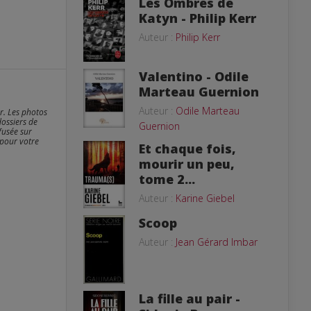
Les Ombres de
Katyn - Philip Kerr
Auteur :
Philip Kerr
Valentino - Odile
Marteau Guernion
Auteur :
Odile Marteau
er. Les photos
dossiers de
Guernion
fusée sur
 pour votre
Et chaque fois,
mourir un peu,
tome 2...
Auteur :
Karine Giebel
Scoop
Auteur :
Jean Gérard Imbar
La fille au pair -