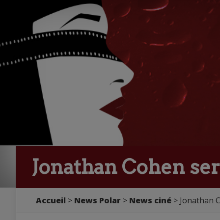
Jonathan Cohen sera
Accueil
>
News Polar
>
News ciné
> Jonathan Co