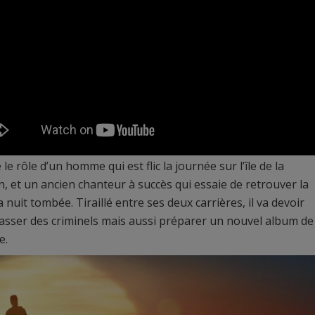
e le rôle d’un homme qui est flic la journée sur l’île de la
, et un ancien chanteur à succès qui essaie de retrouver la
a nuit tombée. Tiraillé entre ses deux carrières, il va devoir
sser des criminels mais aussi préparer un nouvel album de
e.