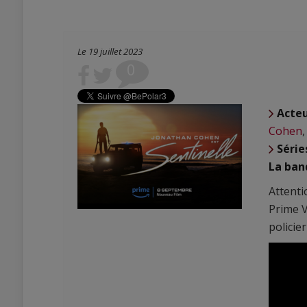
Le 19 juillet 2023
0
Acte
Cohen
Série
La ban
Attenti
Prime V
policie
0
0