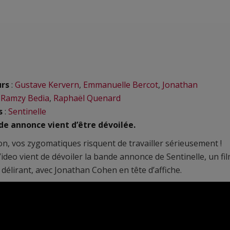
urs
:
Gustave Kervern
,
Emmanuelle Bercot
,
Jonathan
,
Ramzy Bedia
,
Raphaël Quenard
s
:
Sentinelle
de annonce vient d’être dévoilée.
on, vos zygomatiques risquent de travailler sérieusement !
ideo vient de dévoiler la bande annonce de Sentinelle, un fi
r délirant, avec Jonathan Cohen en tête d’affiche.