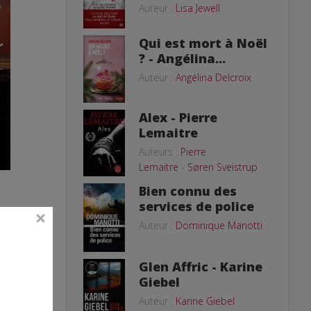
Auteur :
Lisa Jewell
Qui est mort à Noël
? - Angélina...
Auteur :
Angélina Delcroix
Alex - Pierre
Lemaitre
Auteurs :
Pierre
Lemaitre
-
Søren Sveistrup
Bien connu des
services de police
Auteur :
Dominique Manotti
Glen Affric - Karine
t
Giebel
Auteur :
Karine Giebel