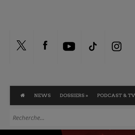
NEWS
DOSSIERS
»
PODCAST & TV