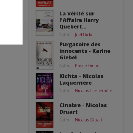
La vérité sur
l’Affaire Harry
Quebert...
Auteur :
Joël Dicker
Purgatoire des
innocents - Karine
Giebel
Auteur :
Karine Giebel
Kichta - Nicolas
Laquerrière
Auteur :
Nicolas Laquerrière
Cinabre - Nicolas
Druart
Auteur :
Nicolas Druart