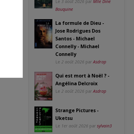
Le
3 août 2026
par
Mlle Dine
Bouquine
La formule de Dieu -
Jose Rodrigues Dos
Santos - Michael
Connelly - Michael
Connelly
Le
2 août 2026
par
Asdrap
Qui est mort à Noël ? -
Angélina Delcroix
Le
2 août 2026
par
Asdrap
Strange Pictures -
Uketsu
Le
1er août 2026
par
sylvain3