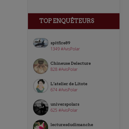
TOP ENQUÊTEURS
spitfire89
1349 #AvisPolar
Chineuse Delecture
828 #AvisPolar
L’atelier de Litote
674 #AvisPolar
universpolars
625 #AvisPolar
lecturesdudimanche