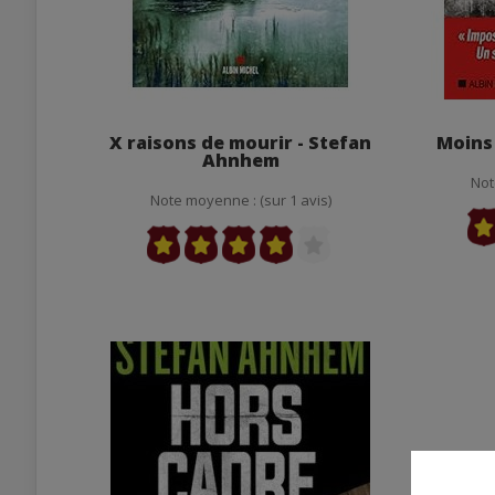
X raisons de mourir - Stefan
Moins
Ahnhem
Not
Note moyenne : (sur 1 avis)