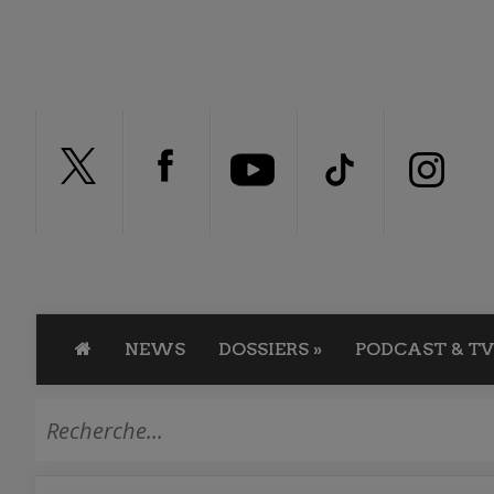
NEWS
DOSSIERS
»
PODCAST & TV