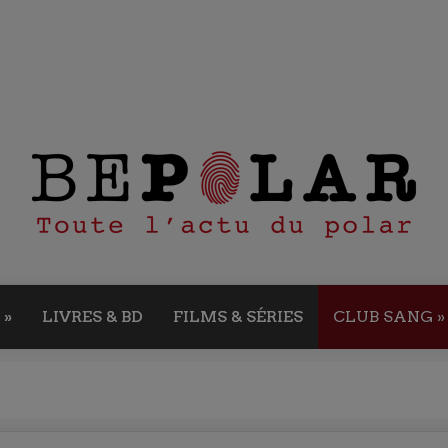
»
LIVRES & BD
FILMS & SÉRIES
CLUB SANG
»