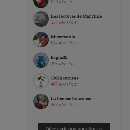
620 #AvisPolar
Les lectures de Maryline
531 #AvisPolar
Musemania
524 #AvisPolar
Bagus35
493 #AvisPolar
1001histoires
447 #AvisPolar
La liseuse heureuse
403 #AvisPolar
Découvrir nos enquêteurs