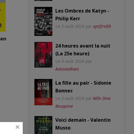
Les Ombres de Katyn -
Philip Kerr
Le
5 août 2026
par
spitfire89
fan
24 heures avant la nuit
(La 25e heure)
Le
4 août 2026
par
AntoineRives
La fille au pair - Sidonie
Bonnec
Le
3 août 2026
par
Mlle Dine
Bouquine
Voici demain - Valentin
Musso