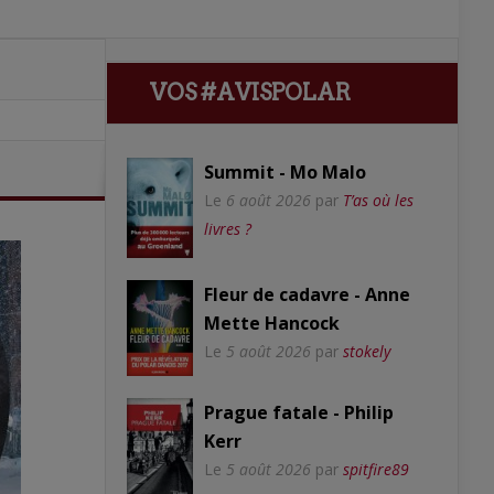
VOS #AVISPOLAR
Summit - Mo Malo
Le
6 août 2026
par
T’as où les
livres ?
Fleur de cadavre - Anne
Mette Hancock
Le
5 août 2026
par
stokely
Prague fatale - Philip
Kerr
Le
5 août 2026
par
spitfire89