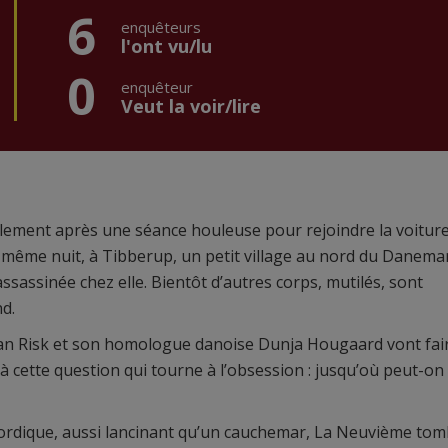
6
enquêteurs
l'ont vu/lu
0
enquêteur
Veut la voir/lire
rlement après une séance houleuse pour rejoindre la voiture
tte même nuit, à Tibberup, un petit village au nord du Danemar
ssassinée chez elle. Bientôt d’autres corps, mutilés, sont
nd.
bian Risk et son homologue danoise Dunja Hougaard vont fai
 à cette question qui tourne à l’obsession : jusqu’où peut-on 
ordique, aussi lancinant qu’un cauchemar, La Neuvième to