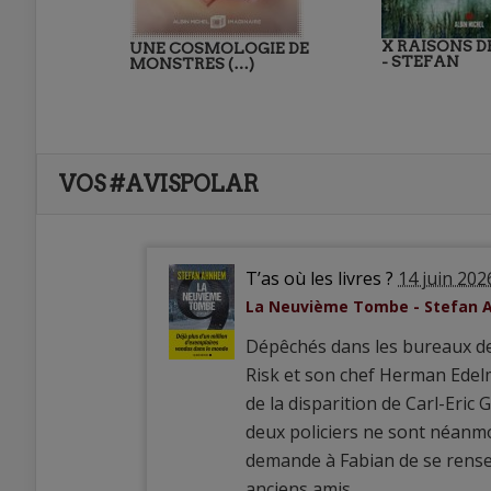
X RAISONS D
UNE COSMOLOGIE DE
- STEFAN
MONSTRES (…)
VOS #AVISPOLAR
T’as où les livres ?
14 juin 202
La Neuvième Tombe - Stefan
Dépêchés dans les bureaux de 
Risk et son chef Herman Edelm
de la disparition de Carl-Eric 
deux policiers ne sont néanmo
demande à Fabian de se rense
anciens amis.