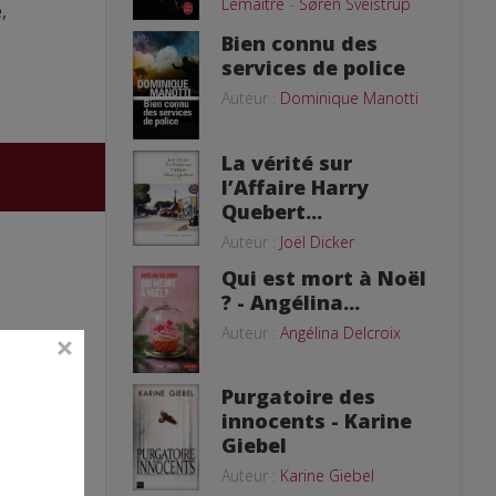
Lemaitre
-
Søren Sveistrup
,
Bien connu des
services de police
Auteur :
Dominique Manotti
La vérité sur
l’Affaire Harry
Quebert...
Auteur :
Joël Dicker
Qui est mort à Noël
? - Angélina...
Auteur :
Angélina Delcroix
Purgatoire des
innocents - Karine
Giebel
Auteur :
Karine Giebel