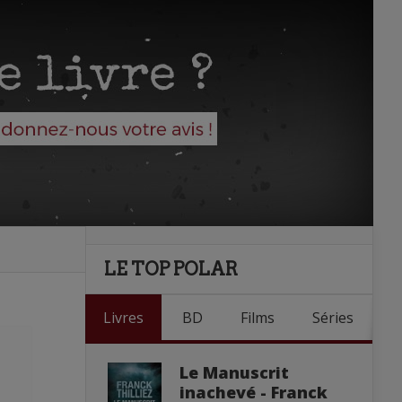
LE TOP POLAR
Livres
BD
Films
Séries
Le Manuscrit
inachevé - Franck