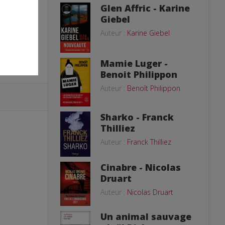
Glen Affric - Karine
Giebel
Auteur :
Karine Giebel
Mamie Luger -
Benoit Philippon
Auteur :
Benoît Philippon
Sharko - Franck
Thilliez
Auteur :
Franck Thilliez
Cinabre - Nicolas
Druart
Auteur :
Nicolas Druart
Un animal sauvage