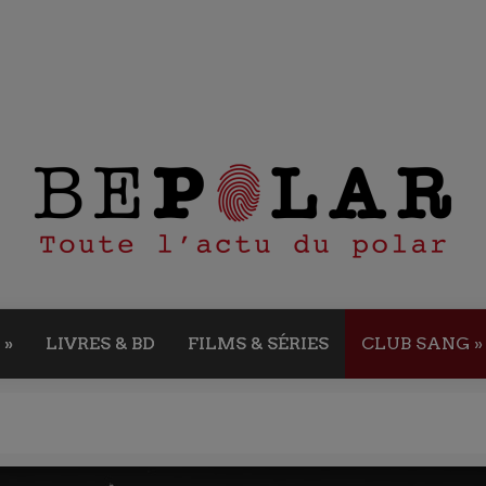
»
LIVRES & BD
FILMS & SÉRIES
CLUB SANG
»