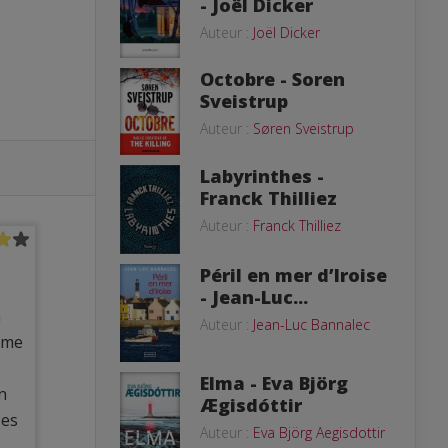
- Joël Dicker
Auteur :
Joël Dicker
Octobre - Soren
Sveistrup
Auteur :
Søren Sveistrup
Labyrinthes -
Franck Thilliez
Auteur :
Franck Thilliez
Péril en mer d’Iroise
- Jean-Luc...
n
Auteur :
Jean-Luc Bannalec
orme
Elma - Eva Björg
n
Ægisdóttir
ses
Auteur :
Eva Björg Aegisdottir