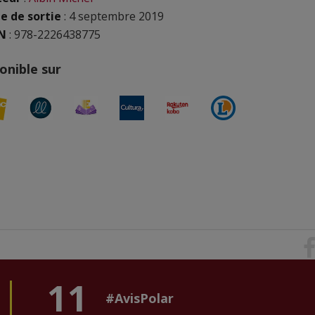
e de sortie
: 4 septembre 2019
N
:
978-2226438775
onible sur
11
#AvisPolar