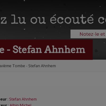
 - Stefan Ahnhem
uvième Tombe - Stefan Ahnhem
eur
:
Stefan Ahnhem
teur
:
Albin Michel