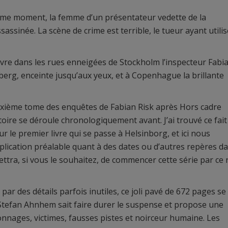
e moment, la femme d’un présentateur vedette de la
assinée. La scène de crime est terrible, le tueur ayant utilis
ivre dans les rues enneigées de Stockholm l’inspecteur Fabi
erg, enceinte jusqu’aux yeux, et à Copenhague la brillante
xième tome des enquêtes de Fabian Risk après Hors cadre
stoire se déroule chronologiquement avant. J’ai trouvé ce fait
ur le premier livre qui se passe à Helsinborg, et ici nous
lication préalable quant à des dates ou d’autres repères d
ttra, si vous le souhaitez, de commencer cette série par ce r
r des détails parfois inutiles, ce joli pavé de 672 pages se l
. Stefan Ahnhem sait faire durer le suspense et propose une
nnages, victimes, fausses pistes et noirceur humaine. Les