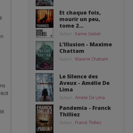
Et chaque fois,
é
mourir un peu,
tome 2...
Auteur :
Karine Giebel
an
L’Illusion - Maxime
Chattam
Auteur :
Maxime Chattam
Le Silence des
Aveux - Amélie De
ans
Lima
écit
Auteur :
Amélie De Lima
Pandemia - Franck
it
Thilliez
Auteur :
Franck Thilliez