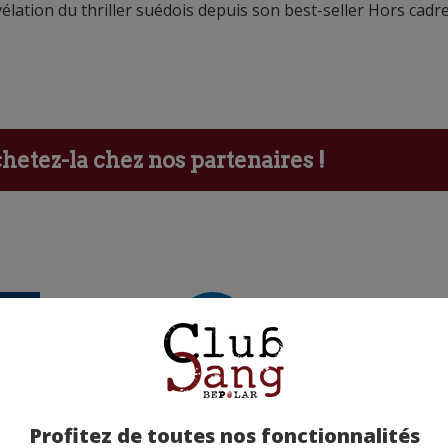
ation du thriller suédois depuis son best-seller Hors cadre
etez-la chez nos partenaires !
ants
Profitez de toutes nos fonctionnalités