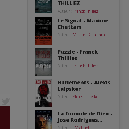
THILLIEZ
Auteur :
Franck Thilliez
Le Signal - Maxime
Chattam
Auteur :
Maxime Chattam
Puzzle - Franck
Thilliez
Auteur :
Franck Thilliez
Hurlements - Alexis
Laipsker
Auteur :
Alexis Laipsker
La formule de Dieu -
Jose Rodrigues...
Auteurs :
Michael