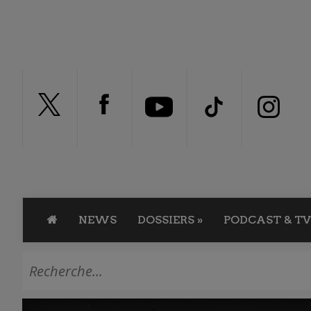
NEWS
DOSSIERS
»
PODCAST & TV