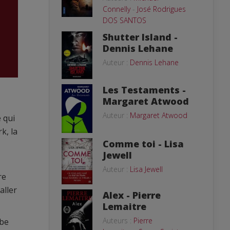
Connelly
-
José Rodrigues
DOS SANTOS
Shutter Island -
Dennis Lehane
Auteur :
Dennis Lehane
Les Testaments -
Margaret Atwood
Auteur :
Margaret Atwood
 qui
k, la
Comme toi - Lisa
Jewell
Auteur :
Lisa Jewell
re
aller
Alex - Pierre
Lemaitre
Auteurs :
Pierre
mbe