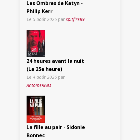
Les Ombres de Katyn -
Philip Kerr
Le
5 août 2026
par
spitfire89
24 heures avant la nuit
(La 25e heure)
Le
4 août 2026
par
AntoineRives
La fille au pair - Sidonie
Bonnec