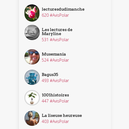
lecturesdudimanche
620 #AvisPolar
Les lectures de
Maryline
531 #AvisPolar
Musemania
524 #AvisPolar
Bagus35
493 #AvisPolar
1001histoires
447 #AvisPolar
La liseuse heureuse
403 #AvisPolar