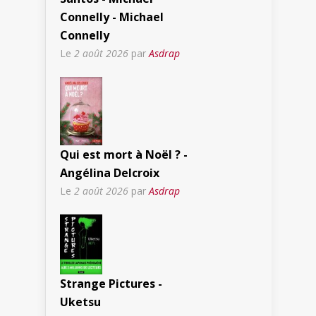
Connelly - Michael
Connelly
Le
2 août 2026
par
Asdrap
Qui est mort à Noël ? -
Angélina Delcroix
Le
2 août 2026
par
Asdrap
Strange Pictures -
Uketsu