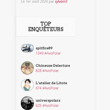
Le
1er août 2026
par
sylvain3
TOP
ENQUÊTEURS
spitfire89
1349 #AvisPolar
Chineuse Delecture
828 #AvisPolar
L’atelier de Litote
674 #AvisPolar
universpolars
625 #AvisPolar