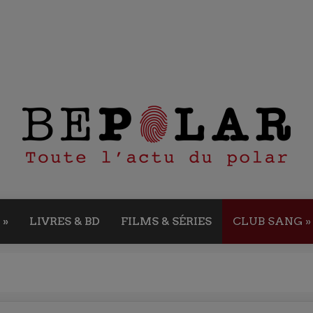
»
LIVRES & BD
FILMS & SÉRIES
CLUB SANG
»