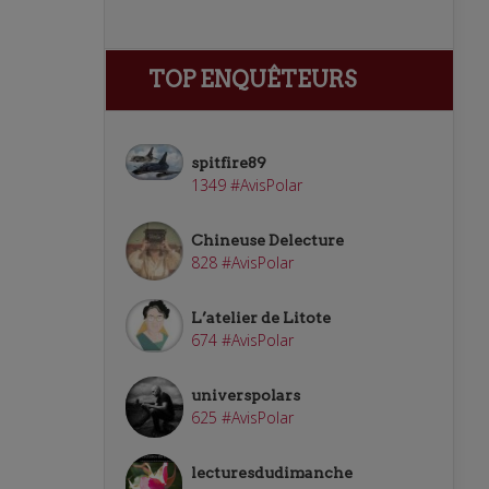
TOP ENQUÊTEURS
spitfire89
1349 #AvisPolar
Chineuse Delecture
828 #AvisPolar
L’atelier de Litote
674 #AvisPolar
universpolars
625 #AvisPolar
lecturesdudimanche