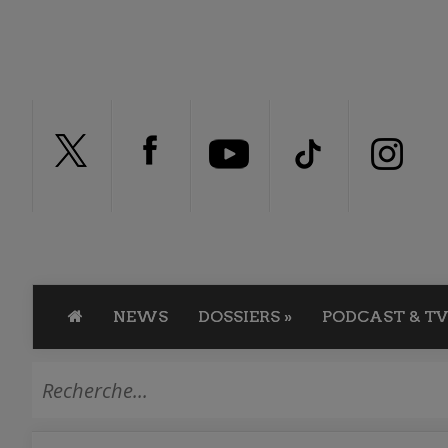
NEWS
DOSSIERS
»
PODCAST & TV