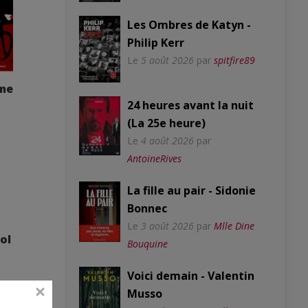
Les Ombres de Katyn -
Philip Kerr
Le
5 août 2026
par
spitfire89
me
24 heures avant la nuit
(La 25e heure)
Le
4 août 2026
par
AntoineRives
La fille au pair - Sidonie
Bonnec
Le
3 août 2026
par
Mlle Dine
ol
Bouquine
Voici demain - Valentin
Musso