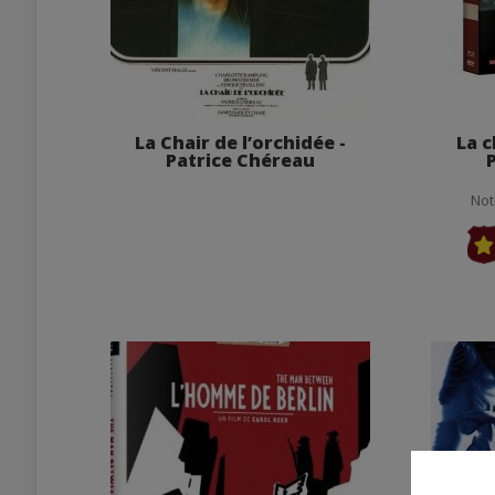
La Chair de l’orchidée -
La c
Patrice Chéreau
Not