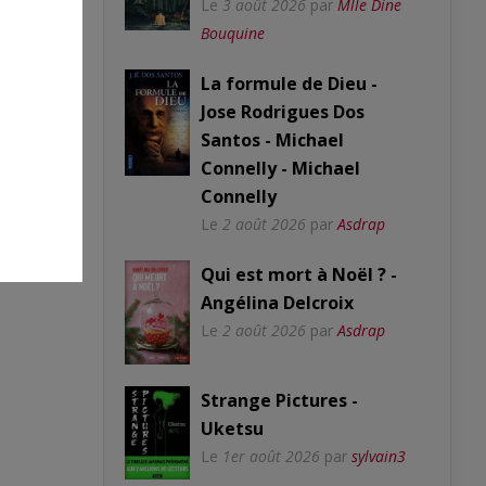
Le
3 août 2026
par
Mlle Dine
Bouquine
La formule de Dieu -
Jose Rodrigues Dos
Santos - Michael
Connelly - Michael
Connelly
Le
2 août 2026
par
Asdrap
Qui est mort à Noël ? -
Angélina Delcroix
Le
2 août 2026
par
Asdrap
Strange Pictures -
Uketsu
Le
1er août 2026
par
sylvain3