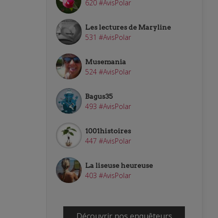
620 #AvisPolar
Les lectures de Maryline
531 #AvisPolar
Musemania
524 #AvisPolar
Bagus35
493 #AvisPolar
1001histoires
447 #AvisPolar
La liseuse heureuse
403 #AvisPolar
Découvrir nos enquêteurs