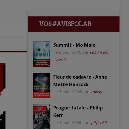
VOS #AVISPOLAR
Summit - Mo Malo
Le
6 août 2026
par
T’as où les
livres ?
Fleur de cadavre - Anne
Mette Hancock
Le
5 août 2026
par
stokely
Prague fatale - Philip
Kerr
Le
5 août 2026
par
spitfire89