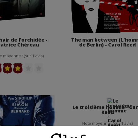
hair de l’orchidée -
The man between (L’hom
Patrice Chéreau
de Berlin) - Carol Reed
e moyenne : (sur 1 avis)
Le troisième homme - Car
Reed
Note moyenne : (sur 1 avis)