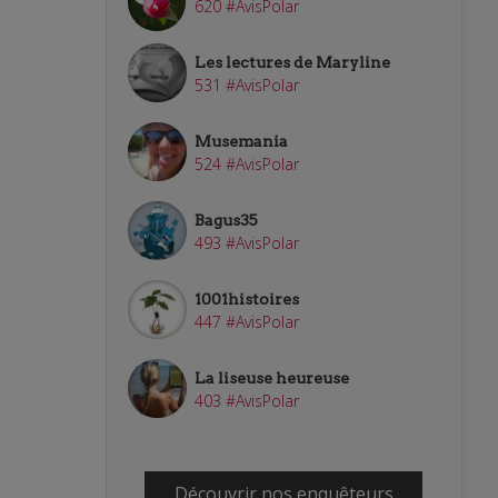
620 #AvisPolar
Les lectures de Maryline
531 #AvisPolar
Musemania
524 #AvisPolar
Bagus35
493 #AvisPolar
1001histoires
447 #AvisPolar
La liseuse heureuse
403 #AvisPolar
Découvrir nos enquêteurs