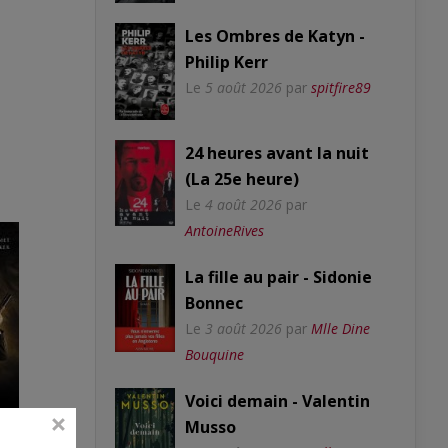
Les Ombres de Katyn -
Philip Kerr
Le
5 août 2026
par
spitfire89
24 heures avant la nuit
(La 25e heure)
Le
4 août 2026
par
AntoineRives
La fille au pair - Sidonie
Bonnec
Le
3 août 2026
par
Mlle Dine
Bouquine
Voici demain - Valentin
Musso