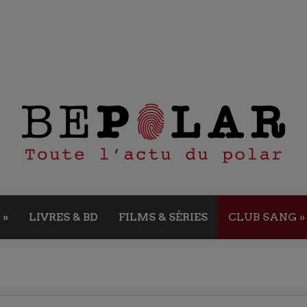
»
LIVRES & BD
FILMS & SÉRIES
CLUB SANG
»