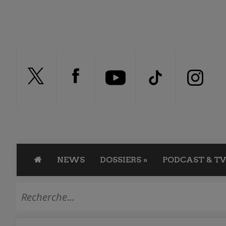
NEWS
DOSSIERS
»
PODCAST & TV