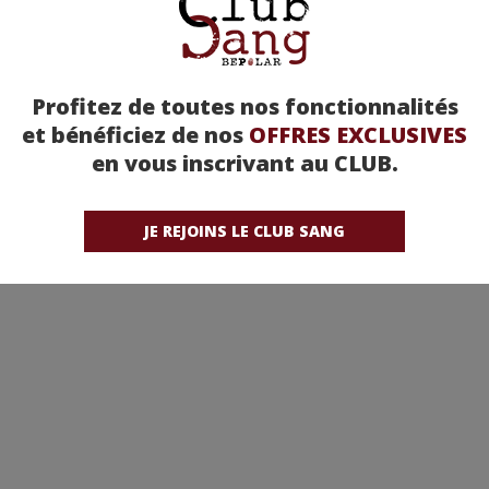
Profitez de toutes nos fonctionnalités
et bénéficiez de nos
OFFRES EXCLUSIVES
rench Street - Jean-
Les brigades du Tigre -
en vous inscrivant au CLUB.
Pierre Mocky
Jérôme Cornuau
Note moyenne : (sur 1 avis)
JE REJOINS LE CLUB SANG