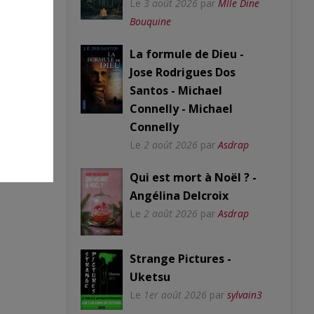
Le
3 août 2026
par
Mlle Dine
Bouquine
La formule de Dieu -
Jose Rodrigues Dos
Santos - Michael
Connelly - Michael
Connelly
Le
2 août 2026
par
Asdrap
Qui est mort à Noël ? -
Angélina Delcroix
Le
2 août 2026
par
Asdrap
Strange Pictures -
Uketsu
Le
1er août 2026
par
sylvain3