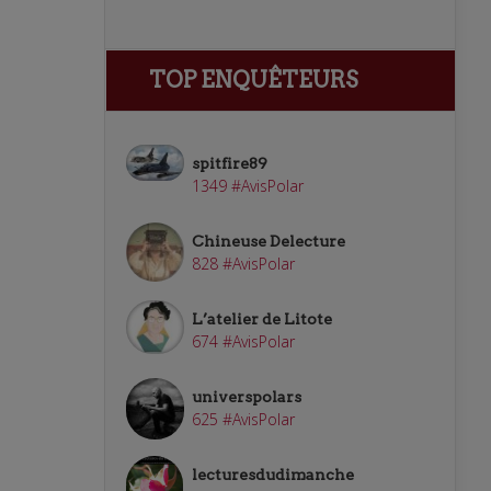
TOP ENQUÊTEURS
spitfire89
1349 #AvisPolar
Chineuse Delecture
828 #AvisPolar
L’atelier de Litote
674 #AvisPolar
universpolars
625 #AvisPolar
lecturesdudimanche