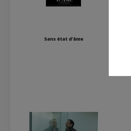
Sans état d’âme
13 F