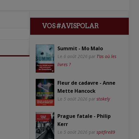
VOS #AVISPOLAR
Summit - Mo Malo
Le
6 août 2026
par
T’as où les
livres ?
Fleur de cadavre - Anne
Mette Hancock
Le
5 août 2026
par
stokely
Prague fatale - Philip
Kerr
Le
5 août 2026
par
spitfire89