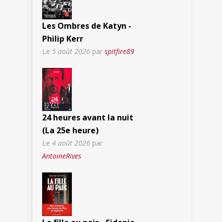
Les Ombres de Katyn -
Philip Kerr
Le
5 août 2026
par
spitfire89
24 heures avant la nuit
(La 25e heure)
Le
4 août 2026
par
AntoineRives