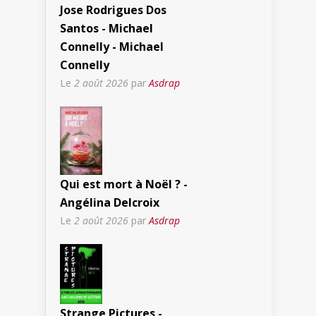
Jose Rodrigues Dos
Santos - Michael
Connelly - Michael
Connelly
Le
2 août 2026
par
Asdrap
Qui est mort à Noël ? -
Angélina Delcroix
Le
2 août 2026
par
Asdrap
Strange Pictures -