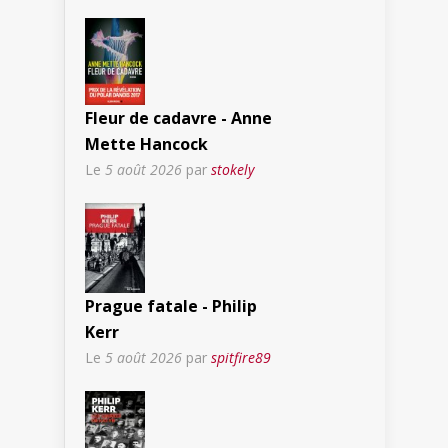
Fleur de cadavre - Anne
Mette Hancock
Le
5 août 2026
par
stokely
Prague fatale - Philip
Kerr
Le
5 août 2026
par
spitfire89