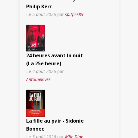
Philip Kerr
Le
5 août 2026
par
spitfire89
24 heures avant la nuit
(La 25e heure)
Le
4 août 2026
par
AntoineRives
La fille au pair - Sidonie
Bonnec
Le
3 août 2026
par
Mlle Dine