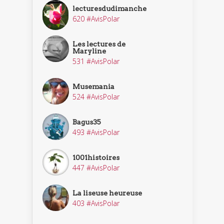
lecturesdudimanche
620 #AvisPolar
Les lectures de
Maryline
531 #AvisPolar
Musemania
524 #AvisPolar
Bagus35
493 #AvisPolar
1001histoires
447 #AvisPolar
La liseuse heureuse
403 #AvisPolar