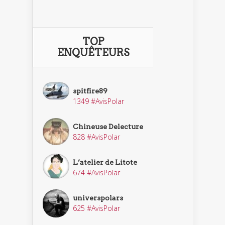
TOP
ENQUÊTEURS
spitfire89
1349 #AvisPolar
Chineuse Delecture
828 #AvisPolar
L’atelier de Litote
674 #AvisPolar
universpolars
625 #AvisPolar