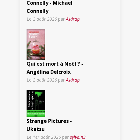
Connelly - Michael
Connelly
Le
2 août 2026
par
Asdrap
Qui est mort à Noël ? -
Angélina Delcroix
Le
2 août 2026
par
Asdrap
Strange Pictures -
Uketsu
Le
1er août 2026
par
sylvain3