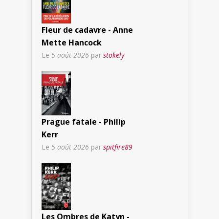
Fleur de cadavre - Anne
Mette Hancock
Le
5 août 2026
par
stokely
Prague fatale - Philip
Kerr
Le
5 août 2026
par
spitfire89
Les Ombres de Katyn -