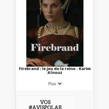
Firebrand : le jeu de la reine - Karim
Aïnouz
Plus
VOS
#AVISPOLAR