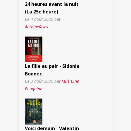
24 heures avant la nuit
(La 25e heure)
Le
4 août 2026
par
AntoineRives
La fille au pair - Sidonie
Bonnec
Le
3 août 2026
par
Mlle Dine
Bouquine
Voici demain - Valentin