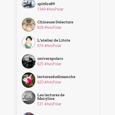
spitfire89
1349 #AvisPolar
Chineuse Delecture
828 #AvisPolar
L’atelier de Litote
674 #AvisPolar
universpolars
625 #AvisPolar
lecturesdudimanche
620 #AvisPolar
Les lectures de
Maryline
531 #AvisPolar