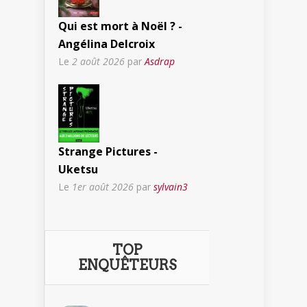
Qui est mort à Noël ? -
Angélina Delcroix
Le
2 août 2026
par
Asdrap
Strange Pictures -
Uketsu
Le
1er août 2026
par
sylvain3
TOP
ENQUÊTEURS