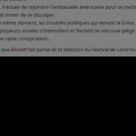
 il essaie de rejoindre l’ambassade américaine pour se mett
 et tenter de se disculper.
 même moment, les troubles politiques qui minent la Grèce
plusieurs années s’intensifient et Beckett se retrouve piégé
e vaste conspiration...
r que
Beckett
fait partie de la sélection du Festival de Locarno