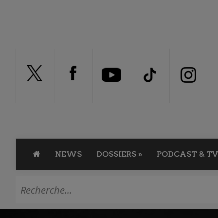
NEWS
DOSSIERS
»
PODCAST & TV