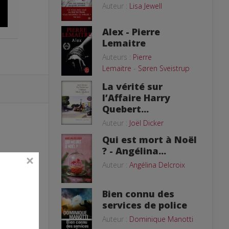
Auteur :
Lisa Jewell
Alex - Pierre
Lemaitre
Auteurs :
Pierre
Lemaitre
-
Søren Sveistrup
La vérité sur
l’Affaire Harry
Quebert...
Auteur :
Joël Dicker
Qui est mort à Noël
? - Angélina...
Auteur :
Angélina Delcroix
Bien connu des
services de police
Auteur :
Dominique Manotti