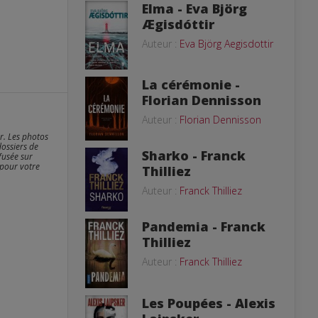
Elma - Eva Björg
Ægisdóttir
Auteur :
Eva Björg Aegisdottir
La cérémonie -
Florian Dennisson
Auteur :
Florian Dennisson
er. Les photos
dossiers de
Sharko - Franck
fusée sur
 pour votre
Thilliez
Auteur :
Franck Thilliez
Pandemia - Franck
Thilliez
Auteur :
Franck Thilliez
Les Poupées - Alexis