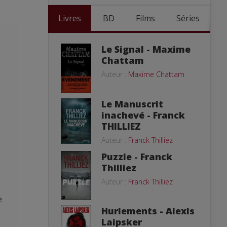
Livres
BD
Films
Séries
Le Signal - Maxime
Chattam
Auteur :
Maxime Chattam
Le Manuscrit
inachevé - Franck
THILLIEZ
Auteur :
Franck Thilliez
Puzzle - Franck
Thilliez
Auteur :
Franck Thilliez
e
Hurlements - Alexis
Laipsker