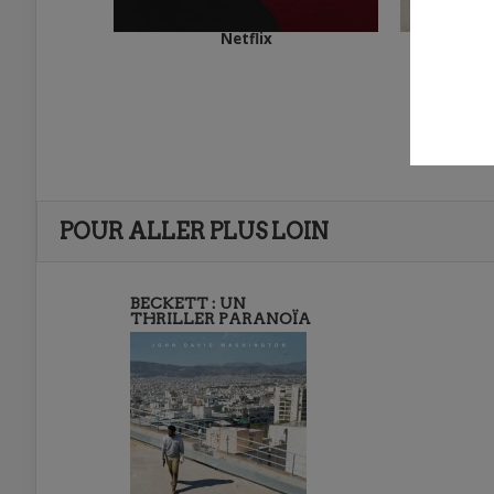
Netflix
POUR ALLER PLUS LOIN
BECKETT : UN
THRILLER PARANOÏA