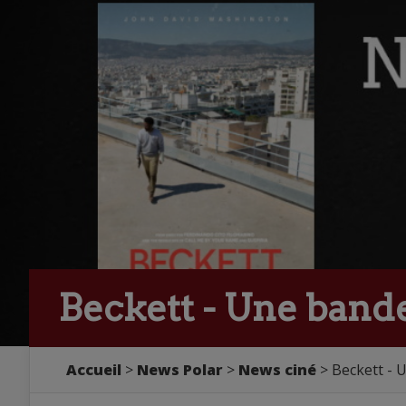
Beckett - Une band
Accueil
>
News Polar
>
News ciné
> Beckett - 