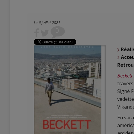
Le 6 juillet 2021
0
Réali
Acte
Retrou
Beckett
travers
Signé F
vedett
Vikande
En vaca
américa
acciden