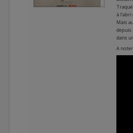
Traqué,
à l’abri
Mais au
depuis 
dans un
A note
0
0