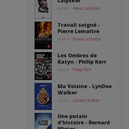
Laipsker
Auteur :
Alexis Laipsker
Travail soigné -
Pierre Lemaitre
Auteur :
Pierre Lemaitre
Les Ombres de
Katyn - Philip Kerr
Auteur :
Philip Kerr
Ma Voisine - LynDee
Walker
Auteur :
Lyndee Walker
Une putain
d’histoire - Bernard
Minier