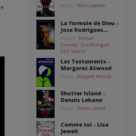
Auteur :
Alexis Laipsker
re
La formule de Dieu -
Jose Rodrigues...
Auteurs :
Michael
Connelly
-
José Rodrigues
.
DOS SANTOS
Les Testaments -
Margaret Atwood
Auteur :
Margaret Atwood
Shutter Island -
Dennis Lehane
Auteur :
Dennis Lehane
Comme toi - Lisa
Jewell