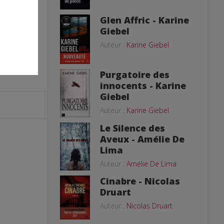
Glen Affric - Karine
Giebel
Auteur :
Karine Giebel
Purgatoire des
innocents - Karine
Giebel
Auteur :
Karine Giebel
Le Silence des
Aveux - Amélie De
Lima
Auteur :
Amélie De Lima
Cinabre - Nicolas
Druart
Auteur :
Nicolas Druart