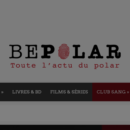
»
LIVRES & BD
FILMS & SÉRIES
CLUB SANG
»