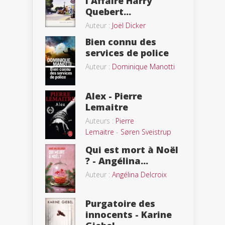
l’Affaire Harry
Quebert...
Auteur :
Joël Dicker
Bien connu des
services de police
Auteur :
Dominique Manotti
Alex - Pierre
Lemaitre
Auteurs :
Pierre
Lemaitre
-
Søren Sveistrup
Qui est mort à Noël
? - Angélina...
Auteur :
Angélina Delcroix
Purgatoire des
innocents - Karine