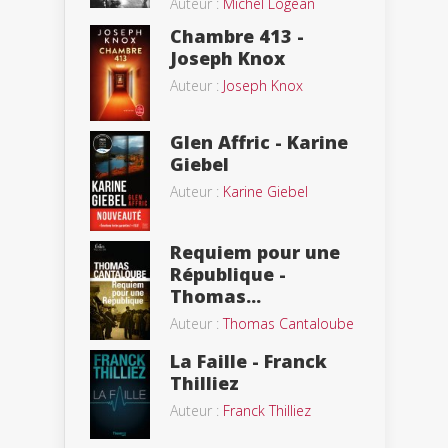
Auteur :
Michel Logean
Chambre 413 -
Joseph Knox
Auteur :
Joseph Knox
Glen Affric - Karine
Giebel
Auteur :
Karine Giebel
Requiem pour une
République -
Thomas...
Auteur :
Thomas Cantaloube
La Faille - Franck
Thilliez
Auteur :
Franck Thilliez