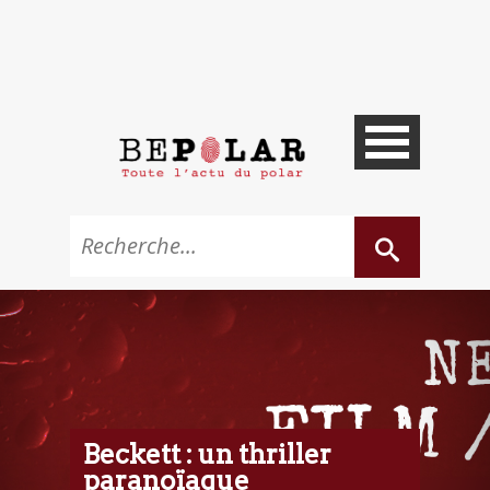
Beckett : un thriller
paranoïaque