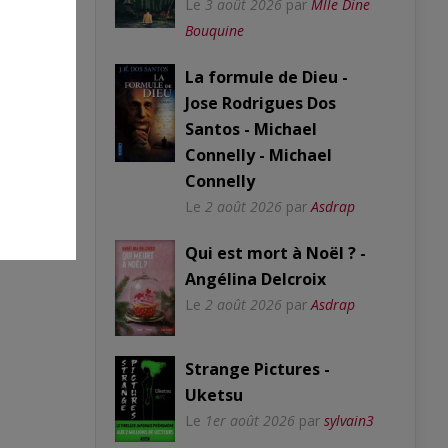
Le
3 août 2026
par
Mlle Dine
Bouquine
La formule de Dieu -
Jose Rodrigues Dos
Santos - Michael
Connelly - Michael
Connelly
Le
2 août 2026
par
Asdrap
Qui est mort à Noël ? -
Angélina Delcroix
Le
2 août 2026
par
Asdrap
Strange Pictures -
Uketsu
Le
1er août 2026
par
sylvain3