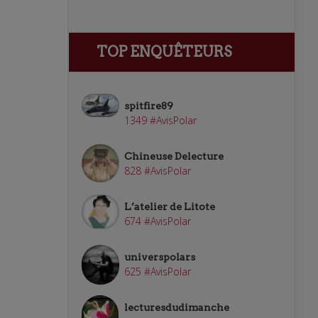
TOP ENQUÊTEURS
spitfire89
1349 #AvisPolar
Chineuse Delecture
828 #AvisPolar
L’atelier de Litote
674 #AvisPolar
universpolars
625 #AvisPolar
lecturesdudimanche