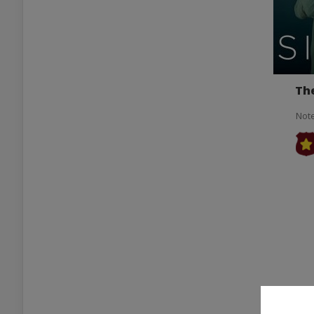
The
Note