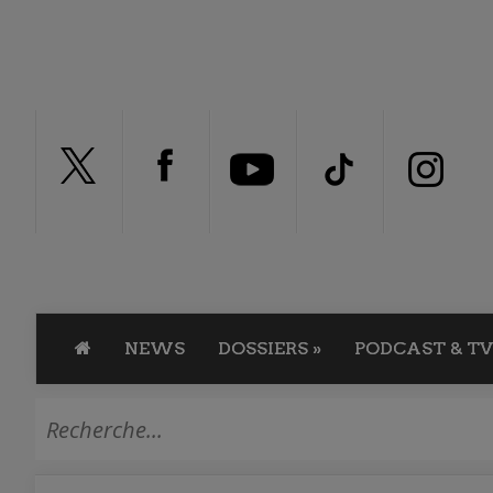
NEWS
DOSSIERS
»
PODCAST & TV