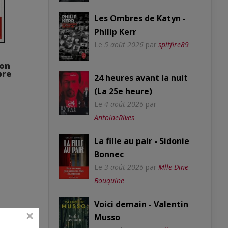
Les Ombres de Katyn -
Philip Kerr
Le
5 août 2026
par
spitfire89
’on
bre
24 heures avant la nuit
(La 25e heure)
Le
4 août 2026
par
AntoineRives
La fille au pair - Sidonie
Bonnec
Le
3 août 2026
par
Mlle Dine
Bouquine
Voici demain - Valentin
Musso