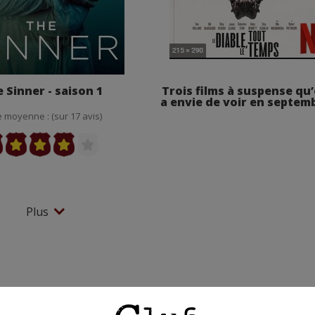
 Sinner - saison 1
Trois films à suspense qu
a envie de voir en septem
 moyenne : (sur 17 avis)
Plus