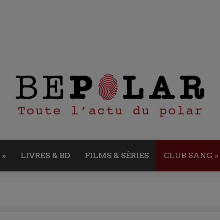
»
LIVRES & BD
FILMS & SÉRIES
CLUB SANG
»