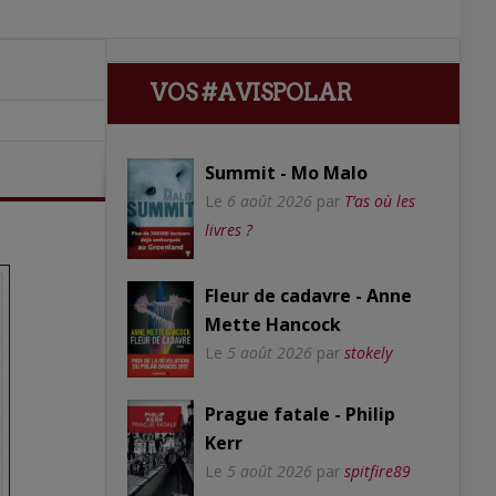
VOS #AVISPOLAR
Summit - Mo Malo
Le
6 août 2026
par
T’as où les
livres ?
Fleur de cadavre - Anne
Mette Hancock
Le
5 août 2026
par
stokely
Prague fatale - Philip
Kerr
Le
5 août 2026
par
spitfire89