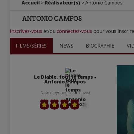
Accueil
>
Réalisateur(s)
> Antonio Campos
ANTONIO CAMPOS
Inscrivez-vous
et/ou
connectez-vous
pour vous inscrir
FILMS/SÉRIES
NEWS
BIOGRAPHIE
VI
Le Diable, tout le temps -
Antonio Campos
Note moyenne : (sur 7 avis)