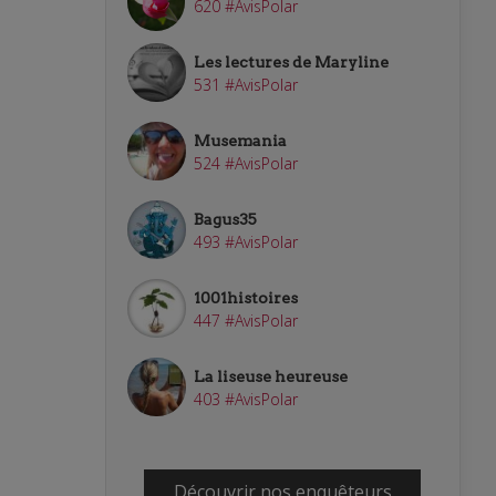
620 #AvisPolar
Les lectures de Maryline
531 #AvisPolar
Musemania
524 #AvisPolar
Bagus35
493 #AvisPolar
1001histoires
447 #AvisPolar
La liseuse heureuse
403 #AvisPolar
Découvrir nos enquêteurs