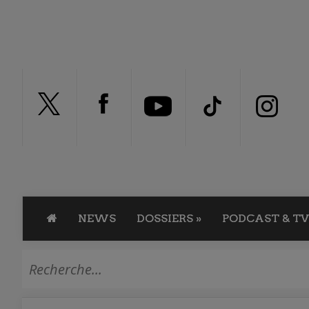
NEWS
DOSSIERS
»
PODCAST & TV