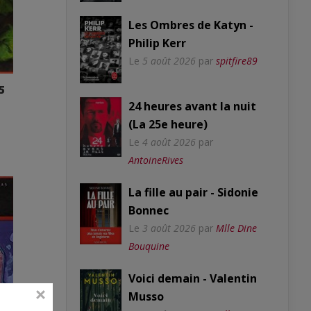
Les Ombres de Katyn -
Philip Kerr
Le
5 août 2026
par
spitfire89
5
24 heures avant la nuit
(La 25e heure)
Le
4 août 2026
par
AntoineRives
La fille au pair - Sidonie
Bonnec
Le
3 août 2026
par
Mlle Dine
Bouquine
Voici demain - Valentin
Musso