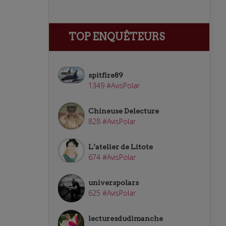
TOP ENQUÊTEURS
spitfire89
1349 #AvisPolar
Chineuse Delecture
828 #AvisPolar
L’atelier de Litote
674 #AvisPolar
universpolars
625 #AvisPolar
lecturesdudimanche