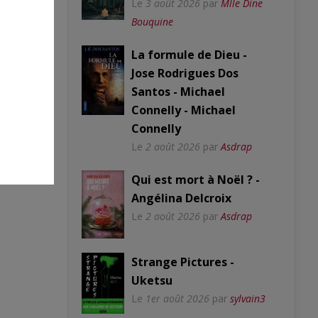
Le
3 août 2026
par
Mlle Dine
Bouquine
La formule de Dieu -
Jose Rodrigues Dos
Santos - Michael
Connelly - Michael
2
Connelly
Le
2 août 2026
par
Asdrap
Qui est mort à Noël ? -
Angélina Delcroix
Le
2 août 2026
par
Asdrap
Strange Pictures -
Uketsu
Le
1er août 2026
par
sylvain3