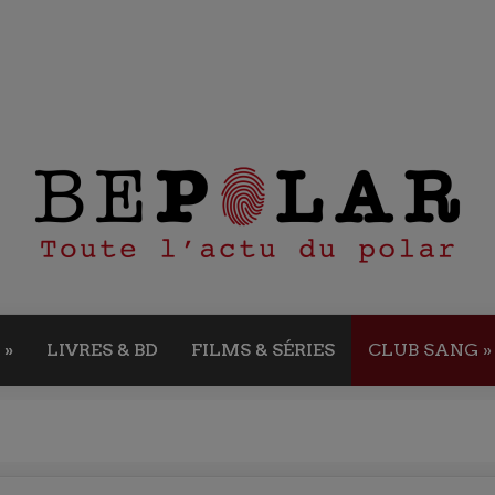
»
LIVRES & BD
FILMS & SÉRIES
CLUB SANG
»