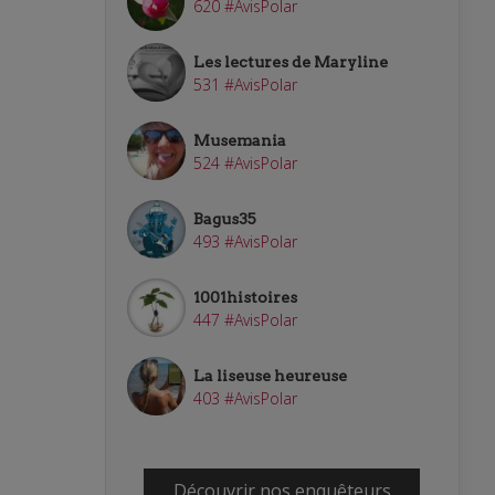
620 #AvisPolar
Les lectures de Maryline
531 #AvisPolar
Musemania
524 #AvisPolar
Bagus35
493 #AvisPolar
1001histoires
447 #AvisPolar
La liseuse heureuse
403 #AvisPolar
Découvrir nos enquêteurs