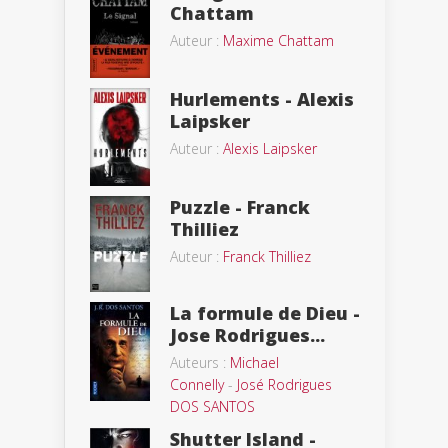
Chattam
Auteur :
Maxime Chattam
Hurlements - Alexis
Laipsker
Auteur :
Alexis Laipsker
Puzzle - Franck
Thilliez
Auteur :
Franck Thilliez
La formule de Dieu -
Jose Rodrigues...
Auteurs :
Michael
Connelly
-
José Rodrigues
DOS SANTOS
Shutter Island -