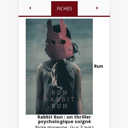
FICHES
Run
Rabbit Run : un thriller
psychologique soigné
Note moyenne : (sur 3 avis)