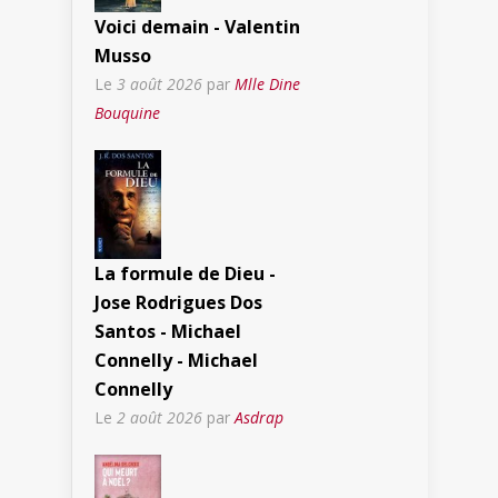
Voici demain - Valentin
Musso
Le
3 août 2026
par
Mlle Dine
Bouquine
La formule de Dieu -
Jose Rodrigues Dos
Santos - Michael
Connelly - Michael
Connelly
Le
2 août 2026
par
Asdrap