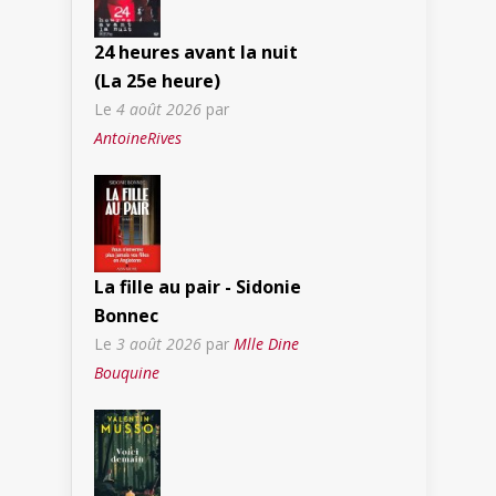
24 heures avant la nuit
(La 25e heure)
Le
4 août 2026
par
AntoineRives
La fille au pair - Sidonie
Bonnec
Le
3 août 2026
par
Mlle Dine
Bouquine