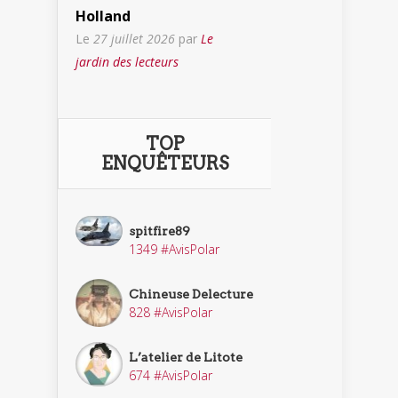
Holland
Le
27 juillet 2026
par
Le
jardin des lecteurs
TOP
ENQUÊTEURS
spitfire89
1349 #AvisPolar
Chineuse Delecture
828 #AvisPolar
L’atelier de Litote
674 #AvisPolar