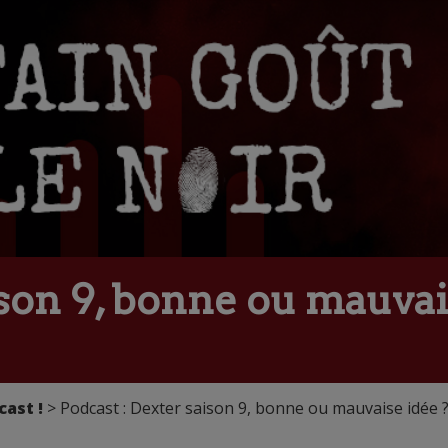
ison 9, bonne ou mauvai
cast !
> Podcast : Dexter saison 9, bonne ou mauvaise idée 