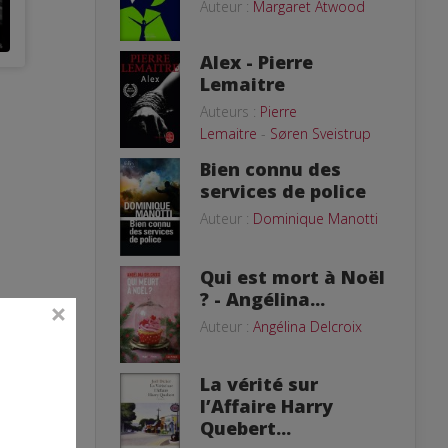
Auteur :
Margaret Atwood
Alex - Pierre
Lemaitre
Auteurs :
Pierre
Lemaitre
-
Søren Sveistrup
Bien connu des
services de police
Auteur :
Dominique Manotti
Qui est mort à Noël
? - Angélina...
Auteur :
Angélina Delcroix
La vérité sur
l’Affaire Harry
Quebert...
ent