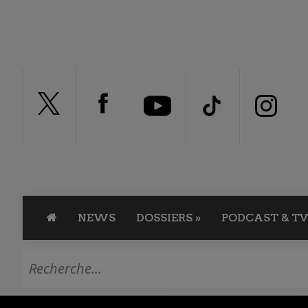
NEWS
DOSSIERS
»
PODCAST & TV