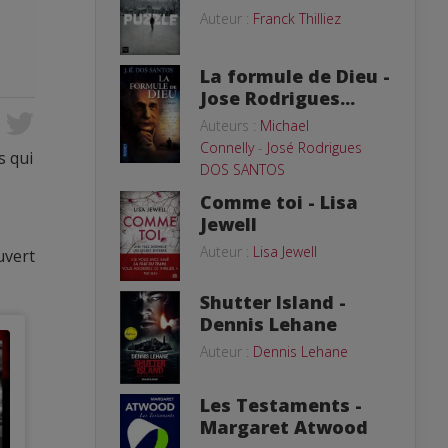
Auteur :
Franck Thilliez
La formule de Dieu -
Jose Rodrigues...
Auteurs :
Michael
Connelly
-
José Rodrigues
s qui
DOS SANTOS
Comme toi - Lisa
Jewell
Auteur :
Lisa Jewell
uvert
Shutter Island -
Dennis Lehane
Auteur :
Dennis Lehane
Les Testaments -
Margaret Atwood