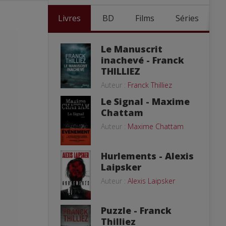
Livres
BD
Films
Séries
Le Manuscrit
inachevé - Franck
THILLIEZ
Auteur :
Franck Thilliez
Le Signal - Maxime
Chattam
Auteur :
Maxime Chattam
Hurlements - Alexis
Laipsker
Auteur :
Alexis Laipsker
Puzzle - Franck
Thilliez