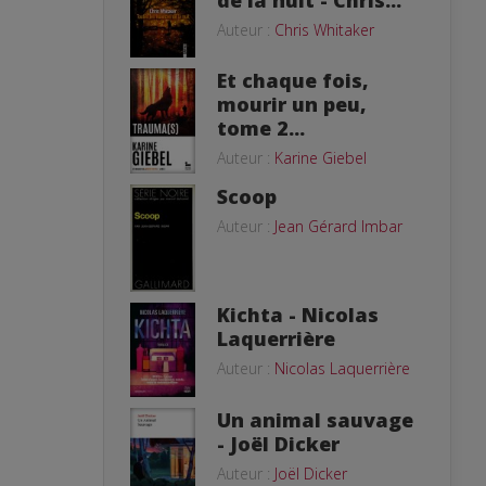
de la nuit - Chris...
Auteur :
Chris Whitaker
Et chaque fois,
mourir un peu,
tome 2...
Auteur :
Karine Giebel
Scoop
Auteur :
Jean Gérard Imbar
Kichta - Nicolas
Laquerrière
Auteur :
Nicolas Laquerrière
Un animal sauvage
- Joël Dicker
Auteur :
Joël Dicker