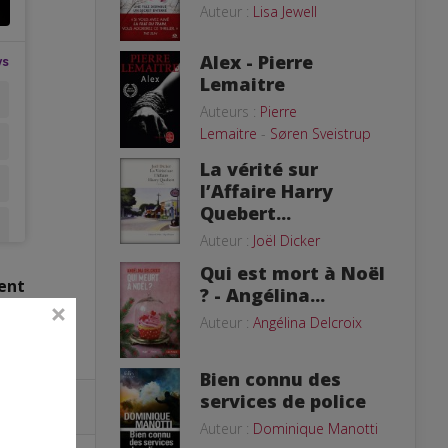
Auteur :
Lisa Jewell
Alex - Pierre
Lemaitre
Auteurs :
Pierre
Lemaitre
-
Søren Sveistrup
La vérité sur
l’Affaire Harry
Quebert...
Auteur :
Joël Dicker
Qui est mort à Noël
ent
? - Angélina...
Auteur :
Angélina Delcroix
Bien connu des
services de police
Auteur :
Dominique Manotti