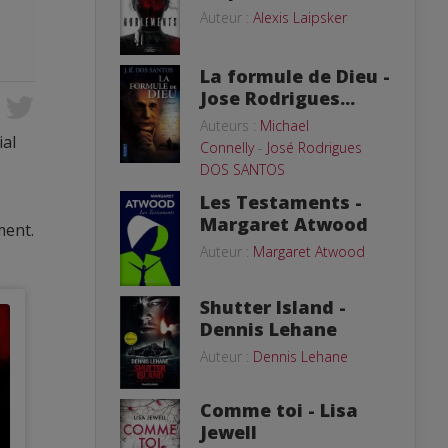
Auteur :
Alexis Laipsker
La formule de Dieu -
Jose Rodrigues...
Auteurs :
Michael
ial
Connelly
-
José Rodrigues
DOS SANTOS
Les Testaments -
Margaret Atwood
ment.
Auteur :
Margaret Atwood
Shutter Island -
Dennis Lehane
Auteur :
Dennis Lehane
Comme toi - Lisa
Jewell