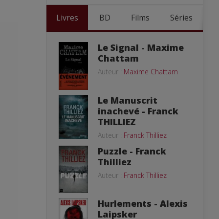
Livres
BD
Films
Séries
Le Signal - Maxime
Chattam
Auteur :
Maxime Chattam
Le Manuscrit
inachevé - Franck
THILLIEZ
Auteur :
Franck Thilliez
Puzzle - Franck
Thilliez
Auteur :
Franck Thilliez
Hurlements - Alexis
Laipsker