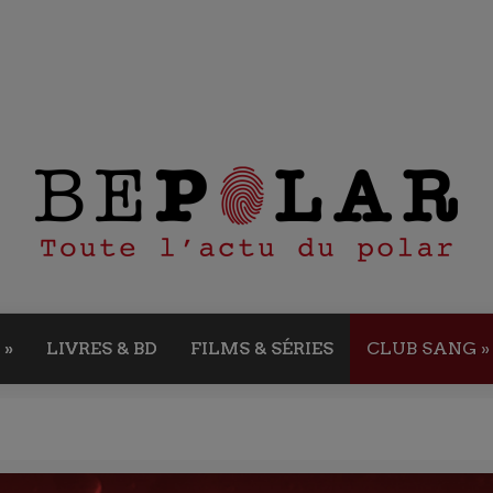
»
LIVRES & BD
FILMS & SÉRIES
CLUB SANG
»