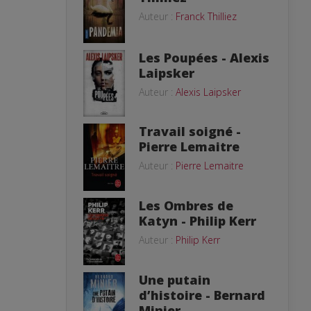
Auteur :
Franck Thilliez
Les Poupées - Alexis
Laipsker
Auteur :
Alexis Laipsker
Travail soigné -
Pierre Lemaitre
Auteur :
Pierre Lemaitre
Les Ombres de
Katyn - Philip Kerr
Auteur :
Philip Kerr
Une putain
d’histoire - Bernard
Minier