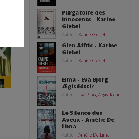
Purgatoire des
innocents - Karine
Giebel
Auteur :
Karine Giebel
Glen Affric - Karine
Giebel
Auteur :
Karine Giebel
Elma - Eva Björg
Ægisdóttir
Auteur :
Eva Björg Aegisdottir
Le Silence des
Aveux - Amélie De
Lima
Auteur :
Amélie De Lima