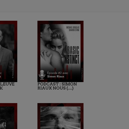
FLEUVE
PODCAST : SIMON
K
RIAUX NOUS (…)