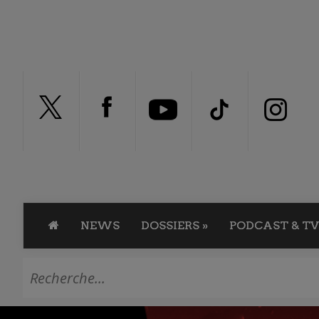
NEWS
DOSSIERS
»
PODCAST & TV