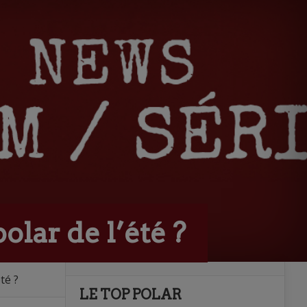
lar de l’été ?
té ?
LE TOP POLAR