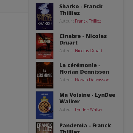
Sharko - Franck
Thilliez
Auteur :
Franck Thilliez
Cinabre - Nicolas
Druart
Auteur :
Nicolas Druart
La cérémonie -
Florian Dennisson
Auteur :
Florian Dennisson
Ma Voisine - LynDee
Walker
Auteur :
Lyndee Walker
Pandemia - Franck
Thilliez