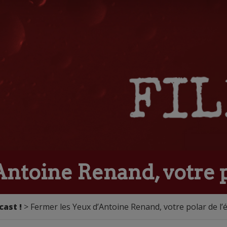
ntoine Renand, votre po
cast !
> Fermer les Yeux d’Antoine Renand, votre polar de l’é