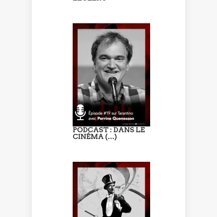
PODCAST : DANS LE
CINÉMA (…)