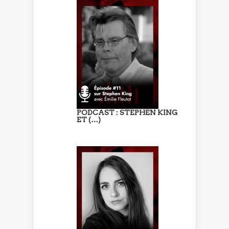
PODCAST : STEPHEN KING
ET (…)