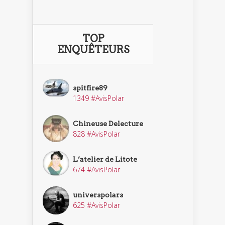
TOP
ENQUÊTEURS
spitfire89
1349 #AvisPolar
Chineuse Delecture
828 #AvisPolar
L’atelier de Litote
674 #AvisPolar
universpolars
625 #AvisPolar