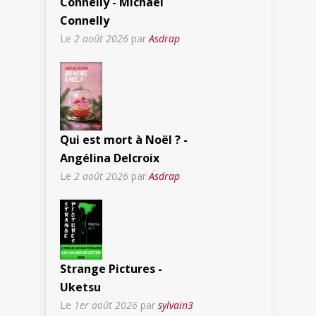
Connelly - Michael
Connelly
Le
2 août 2026
par
Asdrap
Qui est mort à Noël ? -
Angélina Delcroix
Le
2 août 2026
par
Asdrap
Strange Pictures -
Uketsu
Le
1er août 2026
par
sylvain3