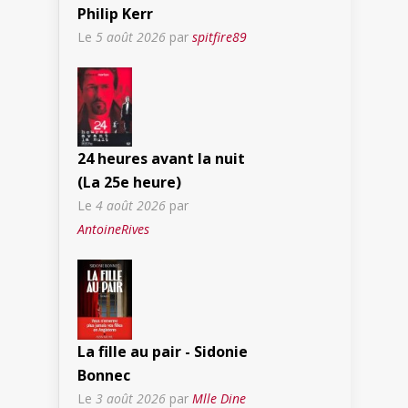
Philip Kerr
Le
5 août 2026
par
spitfire89
24 heures avant la nuit
(La 25e heure)
Le
4 août 2026
par
AntoineRives
La fille au pair - Sidonie
Bonnec
Le
3 août 2026
par
Mlle Dine