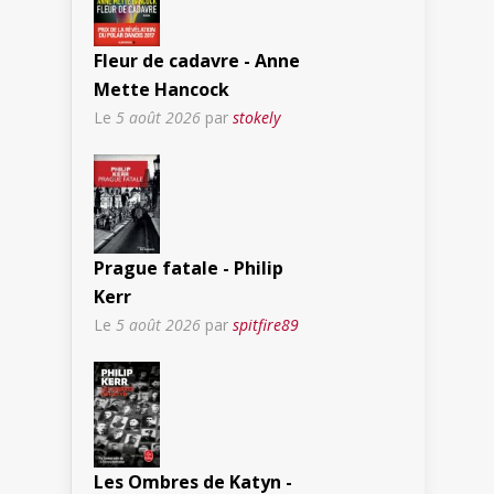
Fleur de cadavre - Anne
Mette Hancock
Le
5 août 2026
par
stokely
Prague fatale - Philip
Kerr
Le
5 août 2026
par
spitfire89
Les Ombres de Katyn -