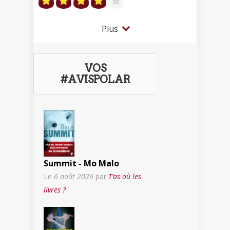
Plus
VOS
#AVISPOLAR
Summit - Mo Malo
Le
6 août 2026
par
T’as où les
livres ?