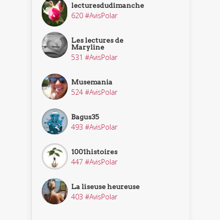
lecturesdudimanche
620 #AvisPolar
Les lectures de
Maryline
531 #AvisPolar
Musemania
524 #AvisPolar
Bagus35
493 #AvisPolar
1001histoires
447 #AvisPolar
La liseuse heureuse
403 #AvisPolar