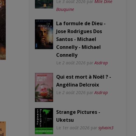
Le
3 août 2026
par
Mlle Dine
Bouquine
La formule de Dieu -
Jose Rodrigues Dos
Santos - Michael
Connelly - Michael
Connelly
Le
2 août 2026
par
Asdrap
Qui est mort à Noël ? -
Angélina Delcroix
Le
2 août 2026
par
Asdrap
Strange Pictures -
Uketsu
Le
1er août 2026
par
sylvain3