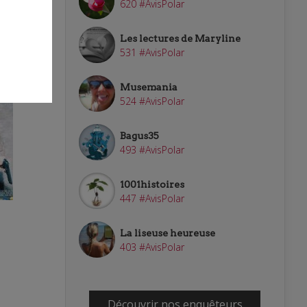
620 #AvisPolar
Les lectures de Maryline
531 #AvisPolar
Musemania
524 #AvisPolar
Bagus35
493 #AvisPolar
1001histoires
447 #AvisPolar
La liseuse heureuse
403 #AvisPolar
Découvrir nos enquêteurs