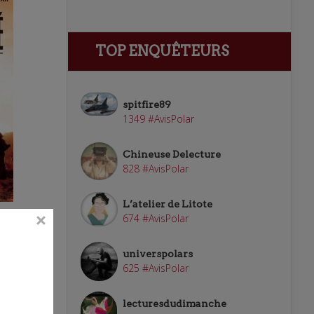
TOP ENQUÊTEURS
spitfire89
1349 #AvisPolar
Chineuse Delecture
828 #AvisPolar
L’atelier de Litote
674 #AvisPolar
universpolars
625 #AvisPolar
lecturesdudimanche