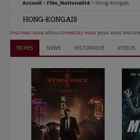
Accueil
>
Film_Nationalité
> Hong-kongais
HONG-KONGAIS
Inscrivez-vous
et/ou
connectez-vous
pour vous inscrir
FICHES
NEWS
HISTORIQUE
VIDEOS