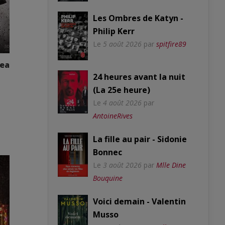
Les Ombres de Katyn -
Philip Kerr
Le
5 août 2026
par
spitfire89
sea
24 heures avant la nuit
(La 25e heure)
Le
4 août 2026
par
AntoineRives
La fille au pair - Sidonie
Bonnec
Le
3 août 2026
par
Mlle Dine
Bouquine
Voici demain - Valentin
Musso