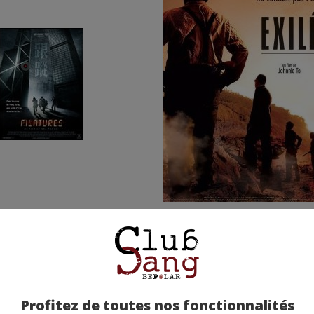
Filatures
Exilé
Profitez de toutes nos fonctionnalités
Election 1