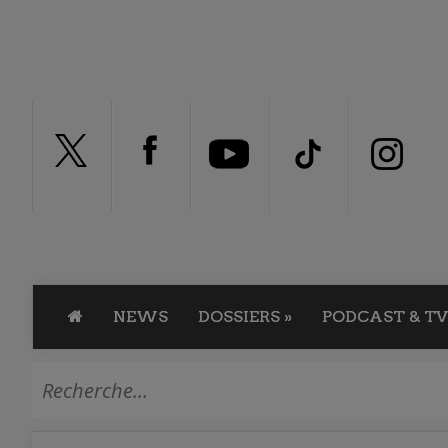
NEWS
DOSSIERS
»
PODCAST & TV