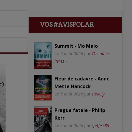
VOS #AVISPOLAR
Summit - Mo Malo
Le
6 août 2026
par
T’as où les
livres ?
Fleur de cadavre - Anne
Mette Hancock
Le
5 août 2026
par
stokely
Prague fatale - Philip
Kerr
Le
5 août 2026
par
spitfire89