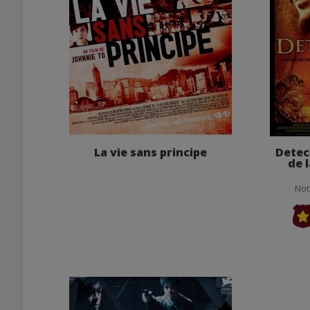
La vie sans principe
Detec
de 
Not