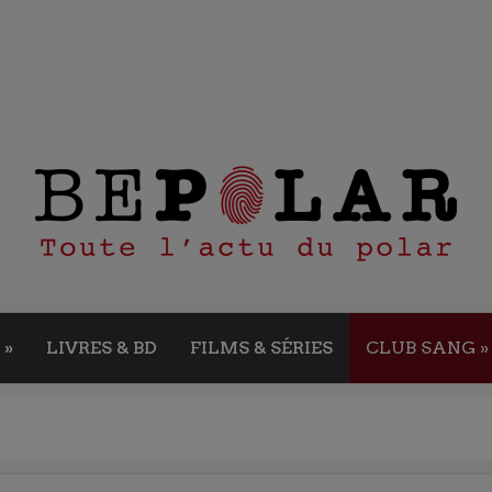
»
LIVRES & BD
FILMS & SÉRIES
CLUB SANG
»