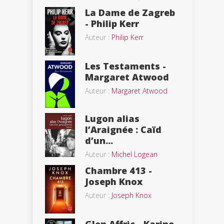
La Dame de Zagreb
- Philip Kerr
Auteur :
Philip Kerr
Les Testaments -
Margaret Atwood
Auteur :
Margaret Atwood
Lugon alias
l’Araignée : Caïd
d’un...
Auteur :
Michel Logean
Chambre 413 -
Joseph Knox
Auteur :
Joseph Knox
Glen Affric - Karine