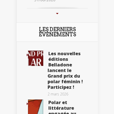
LES DERNIERS
ÉVÈNEMENTS
Les nouvelles
éditions
Belladone
lancent le
Grand prix du
polar féminin !
Participez !
2 mars 2026
Polar et
littérature
engagée au