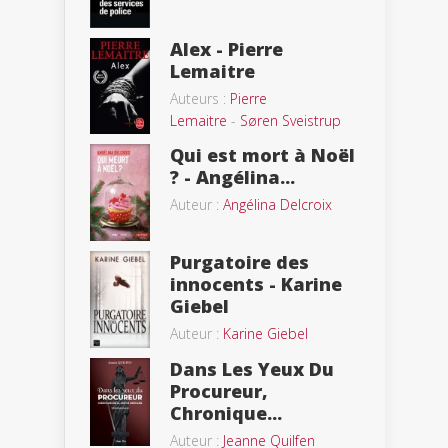
Alex - Pierre
Lemaitre
Auteurs :
Pierre
Lemaitre
-
Søren Sveistrup
Qui est mort à Noël
? - Angélina...
Auteur :
Angélina Delcroix
Purgatoire des
innocents - Karine
Giebel
Auteur :
Karine Giebel
Dans Les Yeux Du
Procureur,
Chronique...
Auteur :
Jeanne Quilfen