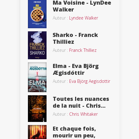
Ma Voisine - LynDee
Walker
Auteur :
Lyndee Walker
Sharko - Franck
Thilliez
Auteur :
Franck Thilliez
Elma - Eva Björg
Ægisdóttir
Auteur :
Eva Björg Aegisdottir
Toutes les nuances
de la nuit - Chris...
Auteur :
Chris Whitaker
Et chaque fois,
mourir un peu,