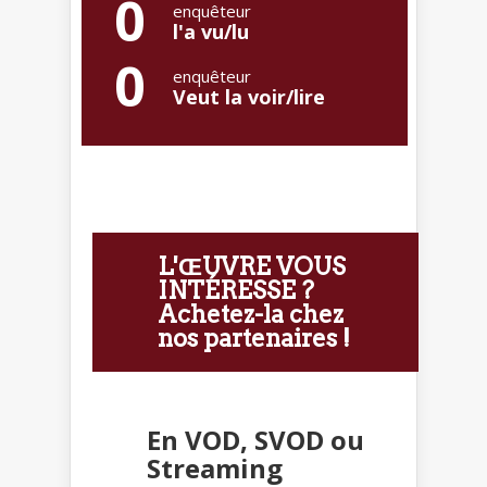
0
enquêteur
l'a vu/lu
0
enquêteur
Veut la voir/lire
L'ŒUVRE VOUS
INTÉRESSE ?
Achetez-la chez
nos partenaires !
En VOD, SVOD ou
Streaming