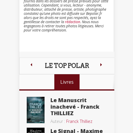
fournis dans les dossiers de presse prévues pour cette
utilisation. Cependant, si vous, lecteur - anonyme,
distributeur, attaché de presse, artiste, photographe
constatez qu’une photo est diffusée sur Bepolar.fr
alors que les droits ne sont pas respectés, ayez la
gentillesse de contacter la
rédaction
. Nous nous
engageons à retirer toutes photos litigieuses. Merci
pour votre compréhension.
LE TOP POLAR
Livres
Le Manuscrit
inachevé - Franck
THILLIEZ
Auteur :
Franck Thilliez
Le Signal - Maxime