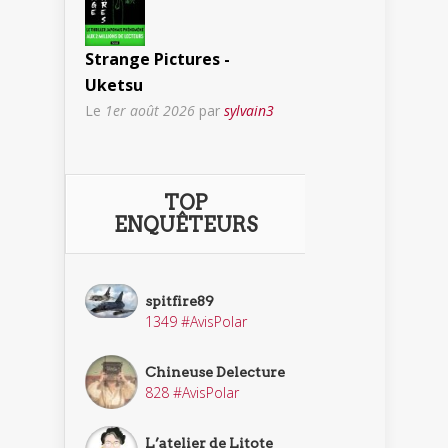
Strange Pictures -
Uketsu
Le
1er août 2026
par
sylvain3
TOP
ENQUÊTEURS
spitfire89
1349 #AvisPolar
Chineuse Delecture
828 #AvisPolar
L’atelier de Litote