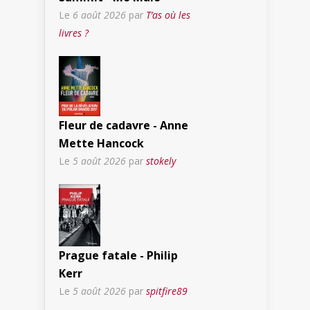
Le
6 août 2026
par
T’as où les
livres ?
Fleur de cadavre - Anne
Mette Hancock
Le
5 août 2026
par
stokely
Prague fatale - Philip
Kerr
Le
5 août 2026
par
spitfire89