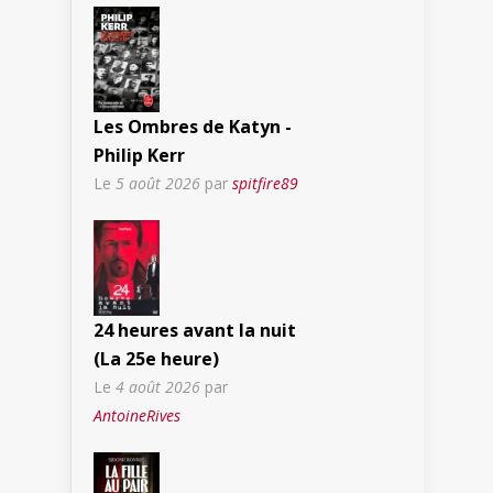
Les Ombres de Katyn -
Philip Kerr
Le
5 août 2026
par
spitfire89
24 heures avant la nuit
(La 25e heure)
Le
4 août 2026
par
AntoineRives