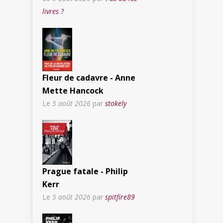
livres ?
Fleur de cadavre - Anne
Mette Hancock
Le
5 août 2026
par
stokely
Prague fatale - Philip
Kerr
Le
5 août 2026
par
spitfire89