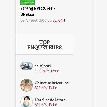
Strange Pictures -
Uketsu
Le
1er août 2026
par
sylvain3
TOP
ENQUÊTEURS
spitfire89
1349 #AvisPolar
Chineuse Delecture
828 #AvisPolar
L’atelier de Litote
674 #AvisPolar