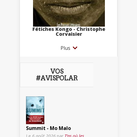
Fétiches Kongo - Christophe
Corvaisier
Plus
VOS
#AVISPOLAR
Summit - Mo Malo
Le
6 août 2026
par
T’as où les