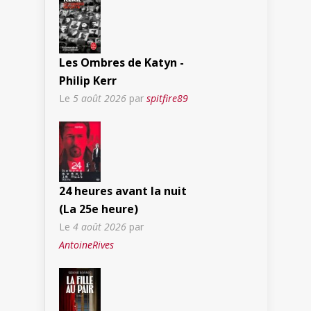
Les Ombres de Katyn -
Philip Kerr
Le
5 août 2026
par
spitfire89
24 heures avant la nuit
(La 25e heure)
Le
4 août 2026
par
AntoineRives