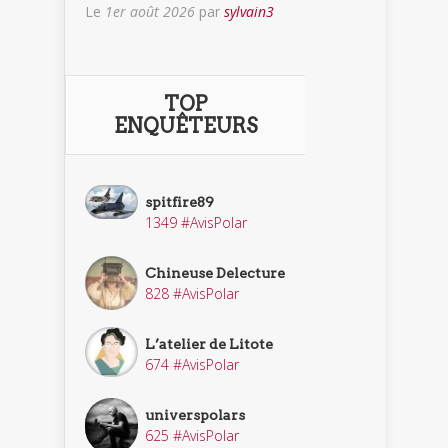
Le
1er août 2026
par
sylvain3
TOP
ENQUÊTEURS
spitfire89
1349 #AvisPolar
Chineuse Delecture
828 #AvisPolar
L’atelier de Litote
674 #AvisPolar
universpolars
625 #AvisPolar