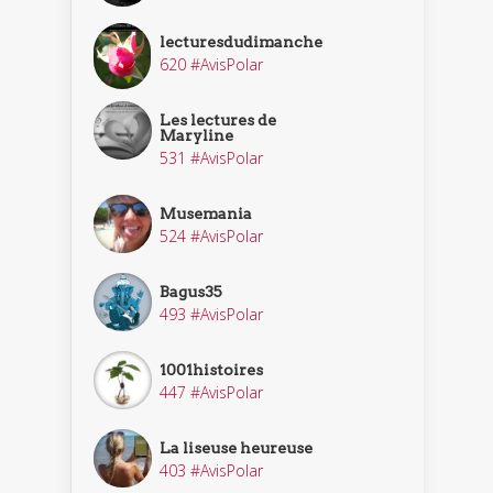
lecturesdudimanche
620 #AvisPolar
Les lectures de
Maryline
531 #AvisPolar
Musemania
524 #AvisPolar
Bagus35
493 #AvisPolar
1001histoires
447 #AvisPolar
La liseuse heureuse
403 #AvisPolar