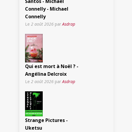
Santos - Michael
Connelly - Michael
Connelly
Le
2 août 2026
par
Asdrap
Qui est mort à Noël ? -
Angélina Delcroix
Le
2 août 2026
par
Asdrap
Strange Pictures -
Uketsu