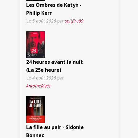
Les Ombres de Katyn -
Philip Kerr
Le
5 août 2026
par
spitfire89
24 heures avant la nuit
(La 25e heure)
Le
4 août 2026
par
AntoineRives
La fille au pair - Sidonie
Bonnec