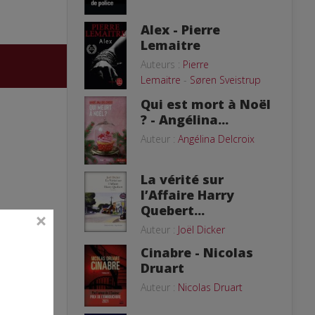
Alex - Pierre
Lemaitre
Auteurs :
Pierre
Lemaitre
-
Søren Sveistrup
Qui est mort à Noël
? - Angélina...
Auteur :
Angélina Delcroix
La vérité sur
l’Affaire Harry
Quebert...
Auteur :
Joël Dicker
Cinabre - Nicolas
Druart
Auteur :
Nicolas Druart