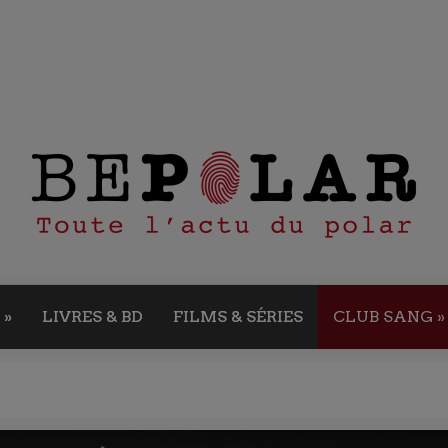
»
LIVRES & BD
FILMS & SÉRIES
CLUB SANG
»