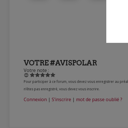
VOTRE #AVISPOLAR
Votre note :
Pour participer à ce forum, vous devez vous enregistrer au préalable. Merci d’indiquer ci-dessous l’identifiant personnel qui vous a été fourni. Si vous
n’êtes pas enregistré, vous devez vous inscrire.
Connexion
|
S’inscrire
|
mot de passe oublié ?