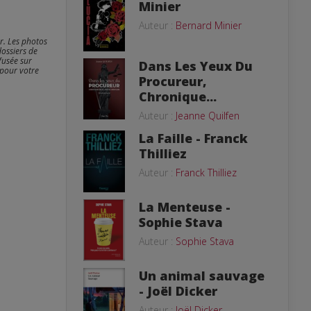
Minier
Auteur :
Bernard Minier
er. Les photos
dossiers de
fusée sur
Dans Les Yeux Du
 pour votre
Procureur,
Chronique...
Auteur :
Jeanne Quilfen
La Faille - Franck
Thilliez
Auteur :
Franck Thilliez
La Menteuse -
Sophie Stava
Auteur :
Sophie Stava
Un animal sauvage
- Joël Dicker
Auteur :
Joël Dicker