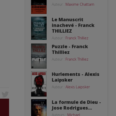
Auteur :
Maxime Chattam
Le Manuscrit
inachevé - Franck
THILLIEZ
Auteur :
Franck Thilliez
Puzzle - Franck
Thilliez
Auteur :
Franck Thilliez
Hurlements - Alexis
Laipsker
Auteur :
Alexis Laipsker
La formule de Dieu -
Jose Rodrigues...
Auteurs :
Michael