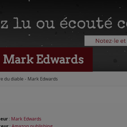
- Mark Edwards
e du diable - Mark Edwards
eur
:
Mark Edwards
teur
:
Amazon publishing