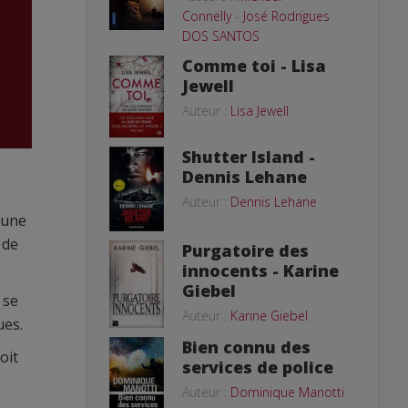
Connelly
-
José Rodrigues
DOS SANTOS
Comme toi - Lisa
Jewell
Auteur :
Lisa Jewell
Shutter Island -
Dennis Lehane
Auteur :
Dennis Lehane
 une
 de
Purgatoire des
innocents - Karine
Giebel
 se
Auteur :
Karine Giebel
ues.
Bien connu des
oit
services de police
Auteur :
Dominique Manotti