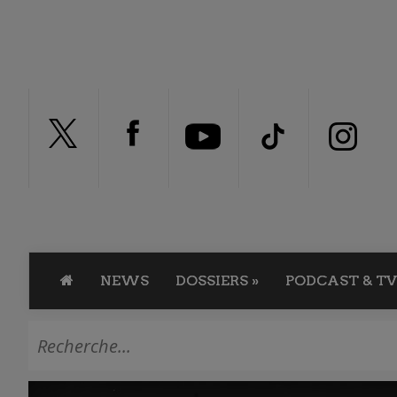
NEWS
DOSSIERS
»
PODCAST & TV