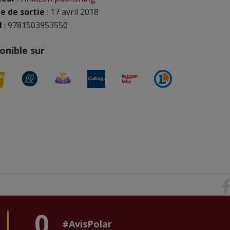
e de sortie
: 17 avril 2018
N
: 9781503953550
onible sur
0
#AvisPolar