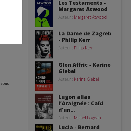
Les Testaments -
Margaret Atwood
Auteur :
Margaret Atwood
La Dame de Zagreb
- Philip Kerr
Auteur :
Philip Kerr
Glen Affric - Karine
Giebel
Auteur :
Karine Giebel
Lugon alias
l’Araignée : Caïd
d’un...
Auteur :
Michel Logean
Lucia - Bernard