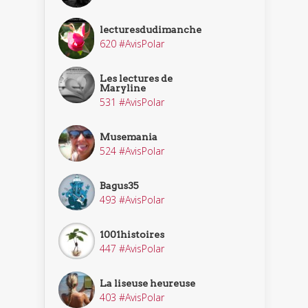
lecturesdudimanche
620 #AvisPolar
Les lectures de
Maryline
531 #AvisPolar
Musemania
524 #AvisPolar
Bagus35
493 #AvisPolar
1001histoires
447 #AvisPolar
La liseuse heureuse
403 #AvisPolar