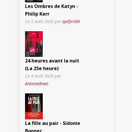
Les Ombres de Katyn -
Philip Kerr
Le
5 août 2026
par
spitfire89
24 heures avant la nuit
(La 25e heure)
Le
4 août 2026
par
AntoineRives
La fille au pair - Sidonie
Bonnec