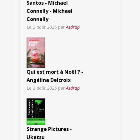
Santos - Michael
Connelly - Michael
Connelly
Le
2 août 2026
par
Asdrap
Qui est mort à Noël ? -
Angélina Delcroix
Le
2 août 2026
par
Asdrap
Strange Pictures -
Uketsu