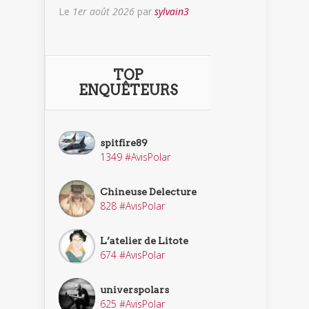
Le
1er août 2026
par
sylvain3
TOP
ENQUÊTEURS
spitfire89
1349 #AvisPolar
Chineuse Delecture
828 #AvisPolar
L’atelier de Litote
674 #AvisPolar
universpolars
625 #AvisPolar