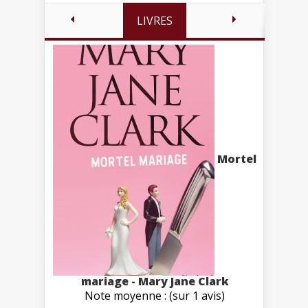
LIVRES
Mortel
mariage - Mary Jane Clark
Note moyenne : (sur 1 avis)