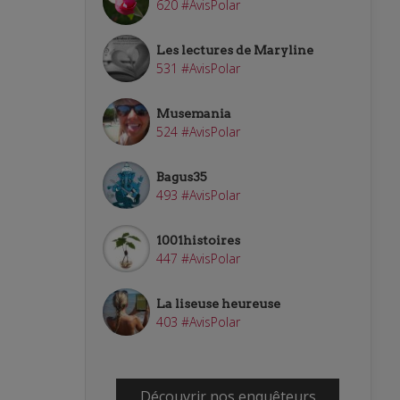
620 #AvisPolar
Les lectures de Maryline
531 #AvisPolar
Musemania
524 #AvisPolar
Bagus35
493 #AvisPolar
1001histoires
447 #AvisPolar
La liseuse heureuse
403 #AvisPolar
Découvrir nos enquêteurs