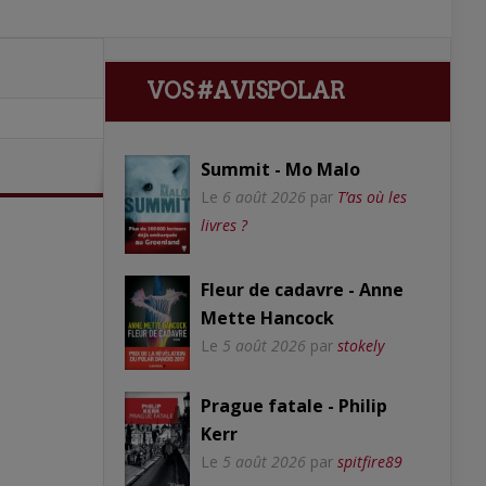
VOS #AVISPOLAR
Summit - Mo Malo
Le
6 août 2026
par
T’as où les
livres ?
Fleur de cadavre - Anne
Mette Hancock
Le
5 août 2026
par
stokely
Prague fatale - Philip
Kerr
Le
5 août 2026
par
spitfire89