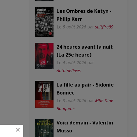
Les Ombres de Katyn -
Philip Kerr
Le
5 août 2026
par
spitfire89
24 heures avant la nuit
(La 25e heure)
Le
4 août 2026
par
AntoineRives
La fille au pair - Sidonie
Bonnec
Le
3 août 2026
par
Mlle Dine
Bouquine
Voici demain - Valentin
Musso