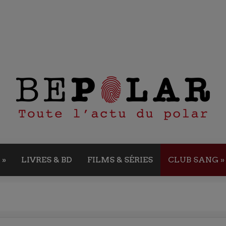
»
LIVRES & BD
FILMS & SÉRIES
CLUB SANG
»