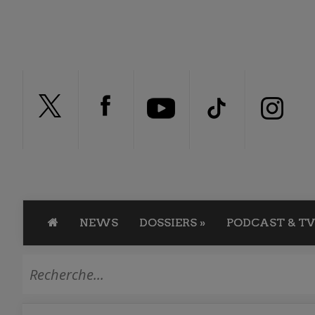
NEWS
DOSSIERS
»
PODCAST & TV