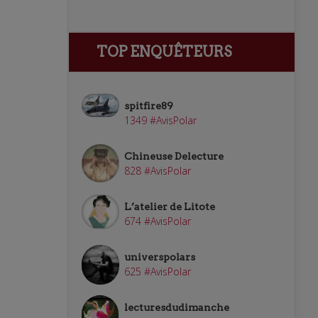
TOP ENQUÊTEURS
spitfire89
1349 #AvisPolar
Chineuse Delecture
828 #AvisPolar
L’atelier de Litote
674 #AvisPolar
universpolars
625 #AvisPolar
lecturesdudimanche