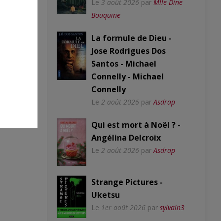
Le
3 août 2026
par
Mlle Dine
Bouquine
La formule de Dieu -
Jose Rodrigues Dos
Santos - Michael
Connelly - Michael
Connelly
Le
2 août 2026
par
Asdrap
Qui est mort à Noël ? -
Angélina Delcroix
Le
2 août 2026
par
Asdrap
Strange Pictures -
Uketsu
Le
1er août 2026
par
sylvain3