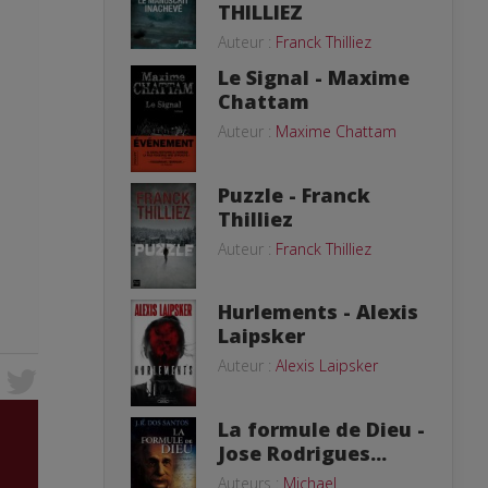
THILLIEZ
Auteur :
Franck Thilliez
Le Signal - Maxime
Chattam
Auteur :
Maxime Chattam
Puzzle - Franck
Thilliez
Auteur :
Franck Thilliez
Hurlements - Alexis
Laipsker
Auteur :
Alexis Laipsker
La formule de Dieu -
Jose Rodrigues...
Auteurs :
Michael