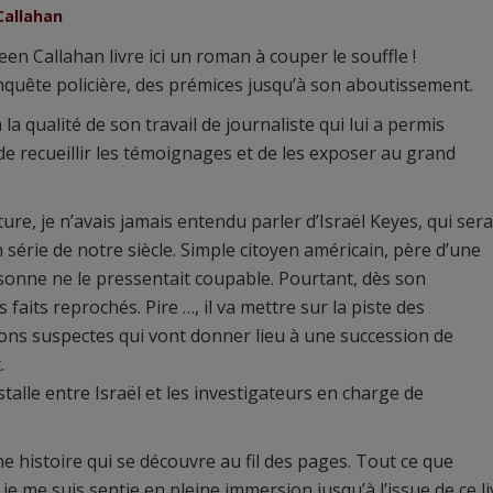
Callahan
en Callahan livre ici un roman à couper le souffle !
enquête policière, des prémices jusqu’à son aboutissement.
 la qualité de son travail de journaliste qui lui a permis
 de recueillir les témoignages et de les exposer au grand
re, je n’avais jamais entendu parler d’Israël Keyes, qui sera
 série de notre siècle. Simple citoyen américain, père d’une
personne ne le pressentait coupable. Pourtant, dès son
s faits reprochés. Pire …, il va mettre sur la piste des
ions suspectes qui vont donner lieu à une succession de
.
stalle entre Israël et les investigateurs en charge de
une histoire qui se découvre au fil des pages. Tout ce que
 je me suis sentie en pleine immersion jusqu’à l’issue de ce li