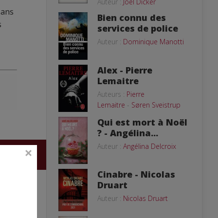
Auteur :
Joël Dicker
sans
Bien connu des
s
services de police
Auteur :
Dominique Manotti
Alex - Pierre
Lemaitre
Auteurs :
Pierre
Lemaitre
-
Søren Sveistrup
Qui est mort à Noël
? - Angélina...
Auteur :
Angélina Delcroix
Cinabre - Nicolas
Druart
Auteur :
Nicolas Druart