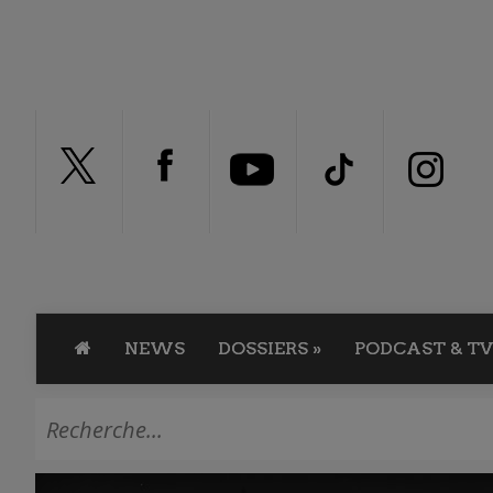
NEWS
DOSSIERS
»
PODCAST & TV