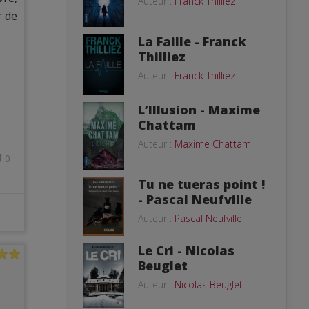
Auteur :
Franck Thilliez
r de
La Faille - Franck
Thilliez
Auteur :
Franck Thilliez
L’Illusion - Maxime
Chattam
Auteur :
Maxime Chattam
0
Tu ne tueras point !
- Pascal Neufville
Auteur :
Pascal Neufville
Le Cri - Nicolas
Beuglet
Auteur :
Nicolas Beuglet