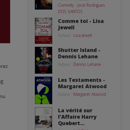
Connelly
-
José Rodrigues
DOS SANTOS
Comme toi - Lisa
Jewell
Auteur :
Lisa Jewell
Shutter Island -
Dennis Lehane
Auteur :
Dennis Lehane
orez
Les Testaments -
ig
Margaret Atwood
Auteur :
Margaret Atwood
nnu
La vérité sur
l’Affaire Harry
Quebert...