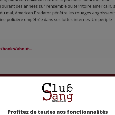
 durant des années sur l’ensemble du territoire américain, 
r du mal, American Predator pénètre les rouages angoissant
ine policière empêtrée dans ses luttes internes. Un périple
/books/about...
etez-la chez nos partenaires !
Profitez de toutes nos fonctionnalités