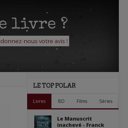
LE TOP POLAR
Livres
BD
Films
Séries
Le Manuscrit
inachevé - Franck