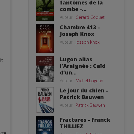
fantômes de la
combe -...
Auteur :
Gérard Coquet
Chambre 413 -
Joseph Knox
Auteur :
Joseph Knox
Lugon alias
it
l’Araignée : Caïd
d’un...
Auteur :
Michel Logean
Le jour du chien -
Patrick Bauwen
Auteur :
Patrick Bauwen
Fractures - Franck
THILLIEZ
vre,