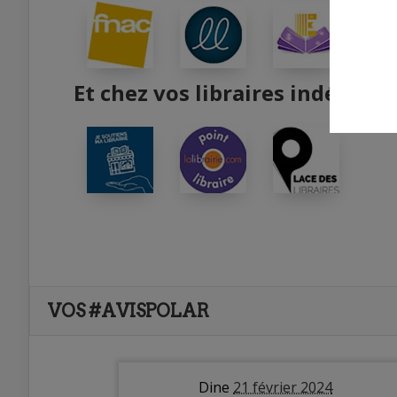
Et chez vos libraires indépend
VOS #AVISPOLAR
Dine
21 février 2024