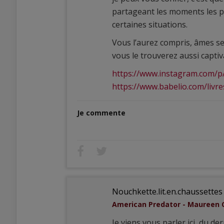
partageant les moments les pl
certaines situations.
Vous l’aurez compris, âmes sen
vous le trouverez aussi capti
https://www.instagram.com/p
https://www.babelio.com/livr
Je commente
Nouchkette.lit.en.chaussettes
American Predator - Maureen 
Je viens vous parler ici, du der