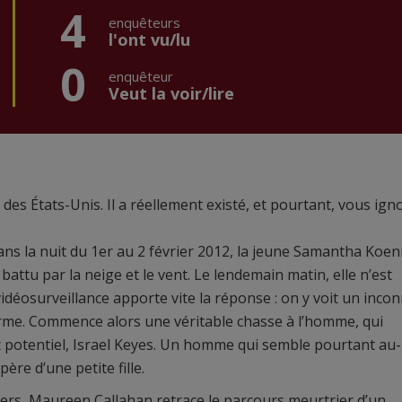
4
enquêteurs
l'ont vu/lu
0
enquêteur
Veut la voir/lire
s des États-Unis. Il a réellement existé, et pourtant, vous ign
Dans la nuit du 1er au 2 février 2012, la jeune Samantha Koen
battu par la neige et le vent. Le lendemain matin, elle n’est
idéosurveillance apporte vite la réponse : on y voit un inco
rme. Commence alors une véritable chasse à l’homme, qui
 potentiel, Israel Keyes. Un homme qui semble pourtant au-
ère d’une petite fille.
lers, Maureen Callahan retrace le parcours meurtrier d’un