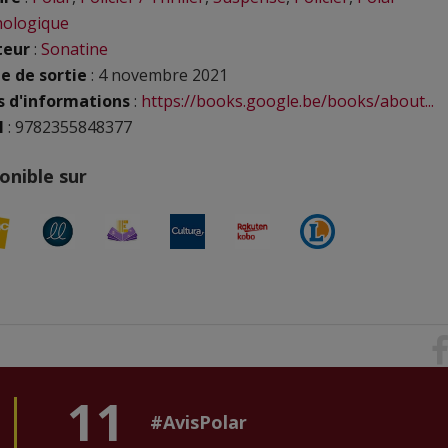
hologique
teur
:
Sonatine
e de sortie
: 4 novembre 2021
s d'informations
:
https://books.google.be/books/about...
N
: 9782355848377
onible sur
11
#AvisPolar