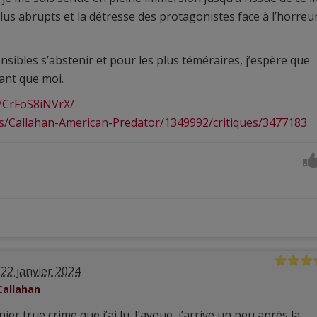
us abrupts et la détresse des protagonistes face à l’horreu
sibles s’abstenir et pour les plus téméraires, j’espère que
vant que moi.
/CrFoS8iNVrX/
es/Callahan-American-Predator/1349992/critiques/3477183
22 janvier 2024
Callahan
nier true crime que j’ai lu. J’avoue, j’arrive un peu après la