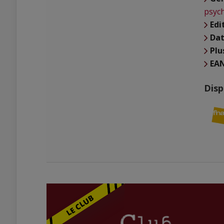
psyc
Edi
Dat
Plu
EA
Disp