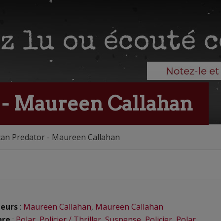
 - Maureen Callahan
an Predator - Maureen Callahan
eurs
:
Maureen Callahan
,
Maureen Callahan
nre
:
Polar
,
Policier / Thriller
,
Suspense
,
Policier
,
Polar