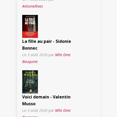
AntoineRives
La fille au pair - Sidonie
Bonnec
Le
3 août 2026
par
Mlle Dine
Bouquine
Voici demain - Valentin
Musso
Le
3 août 2026
par
Mlle Dine