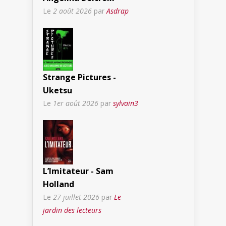
Le
2 août 2026
par
Asdrap
Strange Pictures -
Uketsu
Le
1er août 2026
par
sylvain3
L’Imitateur - Sam
Holland
Le
27 juillet 2026
par
Le
jardin des lecteurs