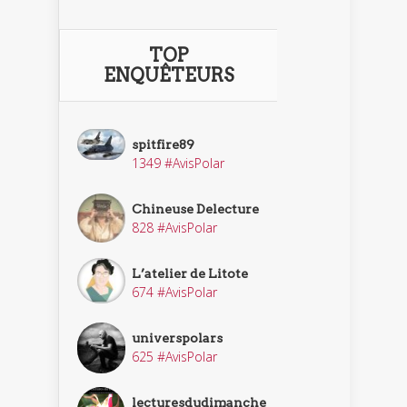
TOP
ENQUÊTEURS
spitfire89
1349 #AvisPolar
Chineuse Delecture
828 #AvisPolar
L’atelier de Litote
674 #AvisPolar
universpolars
625 #AvisPolar
lecturesdudimanche