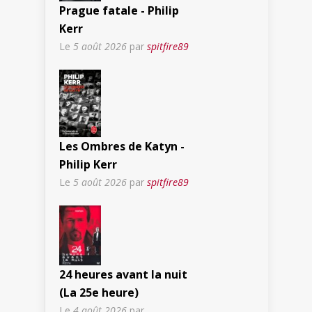
Prague fatale - Philip
Kerr
Le
5 août 2026
par
spitfire89
Les Ombres de Katyn -
Philip Kerr
Le
5 août 2026
par
spitfire89
24 heures avant la nuit
(La 25e heure)
Le
4 août 2026
par