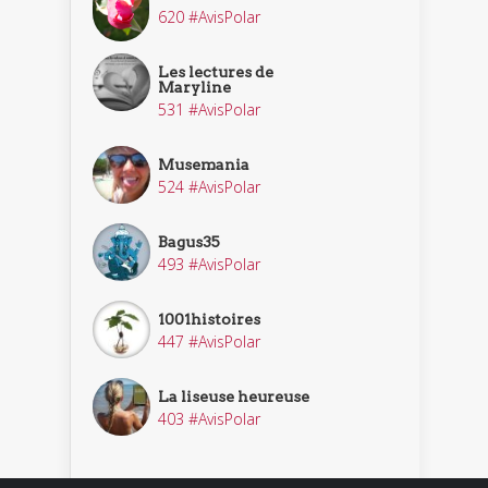
620 #AvisPolar
Les lectures de
Maryline
531 #AvisPolar
Musemania
524 #AvisPolar
Bagus35
493 #AvisPolar
1001histoires
447 #AvisPolar
La liseuse heureuse
403 #AvisPolar