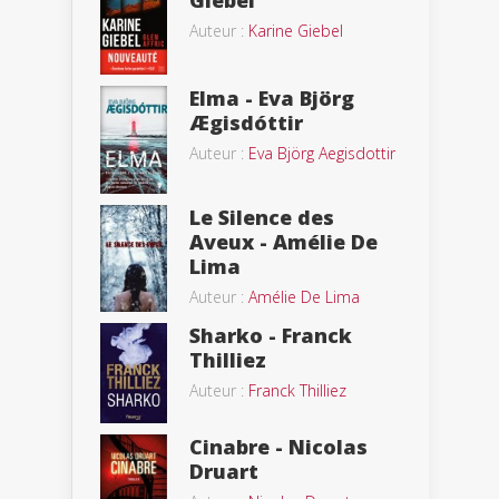
Giebel
Auteur :
Karine Giebel
Elma - Eva Björg
Ægisdóttir
Auteur :
Eva Björg Aegisdottir
Le Silence des
Aveux - Amélie De
Lima
Auteur :
Amélie De Lima
Sharko - Franck
Thilliez
Auteur :
Franck Thilliez
Cinabre - Nicolas
Druart