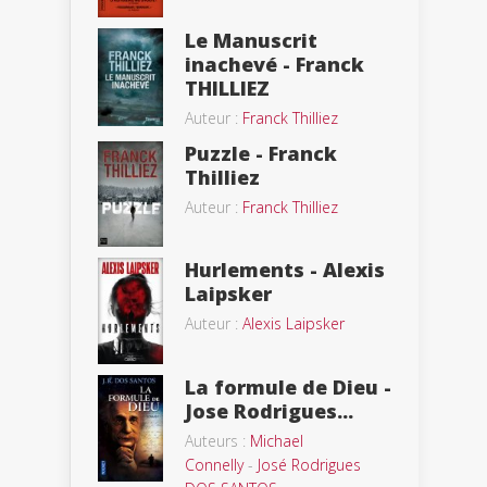
Le Manuscrit
inachevé - Franck
THILLIEZ
Auteur :
Franck Thilliez
Puzzle - Franck
Thilliez
Auteur :
Franck Thilliez
Hurlements - Alexis
Laipsker
Auteur :
Alexis Laipsker
La formule de Dieu -
Jose Rodrigues...
Auteurs :
Michael
Connelly
-
José Rodrigues