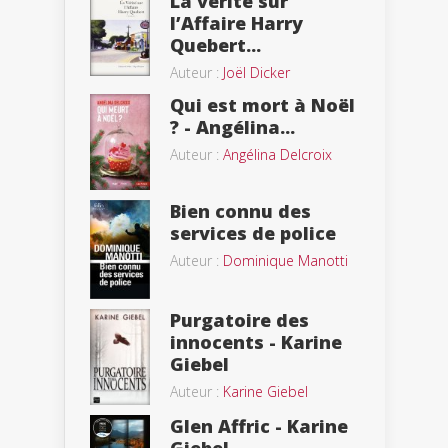
La vérité sur
l’Affaire Harry
Quebert...
Auteur :
Joël Dicker
Qui est mort à Noël
? - Angélina...
Auteur :
Angélina Delcroix
Bien connu des
services de police
Auteur :
Dominique Manotti
Purgatoire des
innocents - Karine
Giebel
Auteur :
Karine Giebel
Glen Affric - Karine