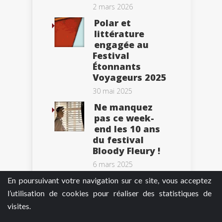
2 mars 2026
Polar et
littérature
engagée au
Festival
Étonnants
Voyageurs 2025
30 mai 2025
Ne manquez
pas ce week-
end les 10 ans
du festival
Bloody Fleury !
6 mars 2025
En poursuivant votre navigation sur ce site, vous acceptez
l’utilisation de cookies pour réaliser des statistiques de
visites.
Tweets by BePolar